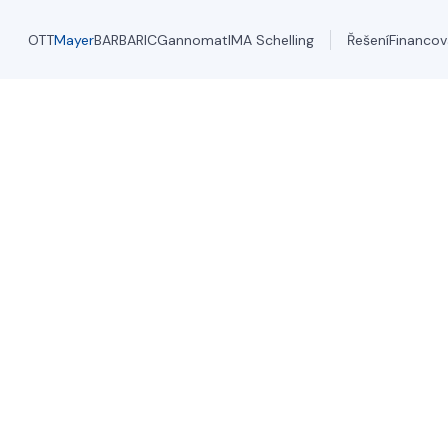
trum
OTT
Mayer
BARBARIC
Gannomat
IMA Schelling
Řešení
Financov