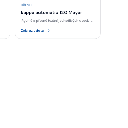
DŘEVO
kappa automatic 120 Mayer
Rychlé a přesné řezání jednotlivých desek i
·
balíků
Zobrazit detail