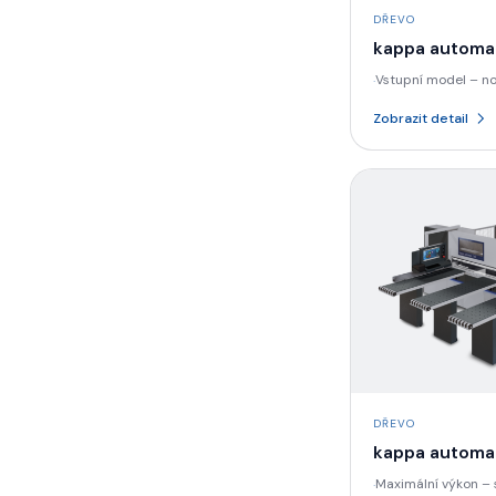
DŘEVO
kappa automa
Vstupní model – n
·
kompaktní třídě
Zobrazit detail
DŘEVO
kappa automa
Maximální výkon – sí
·