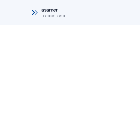
Nárezové cen
asamer
TECHNOLOGIE