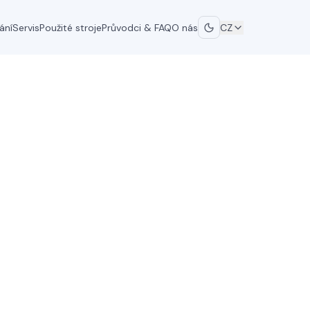
ání
Servis
Použité stroje
Průvodci & FAQ
O nás
CZ