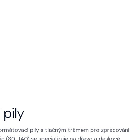
Y
pily
 formátovací pily s tlačným trámem pro zpracování
c (80–140) se specializuje na dřevo a deskové