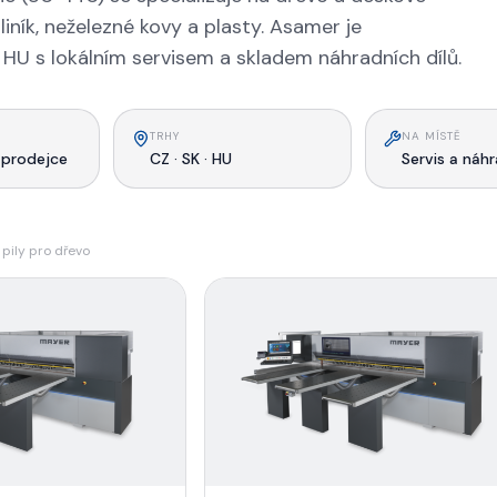
iník, neželezné kovy a plasty. Asamer je
HU s lokálním servisem a skladem náhradních dílů.
TRHY
NA MÍSTĚ
 prodejce
CZ · SK · HU
Servis a náhr
 pily pro dřevo