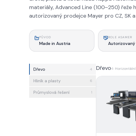
materiály, Advanced Line (100–250) řeže hl
autorizovaný prodejce Mayer pro CZ, SK a 
PŮVOD
ROLE ASAMER
Made in Austria
Autorizovaný
Dřevo
4
·
Horizontální
Dřevo
4
Hliník a plasty
6
Průmyslová řešení
1