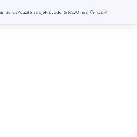
ání
Servis
Použité stroje
Průvodci & FAQ
O nás
CZ