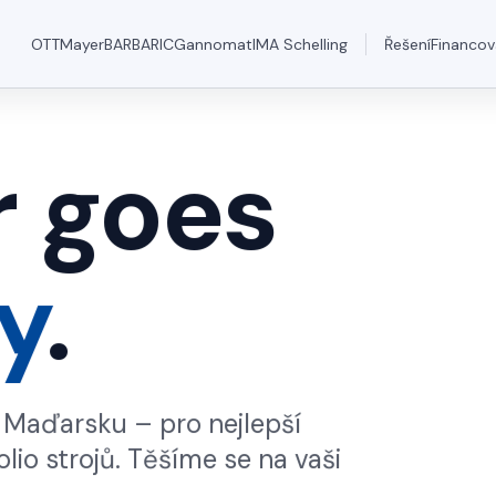
OTT
Mayer
BARBARIC
Gannomat
IMA Schelling
Řešení
Financov
 goes
y
.
Maďarsku – pro nejlepší
o strojů. Těšíme se na vaši