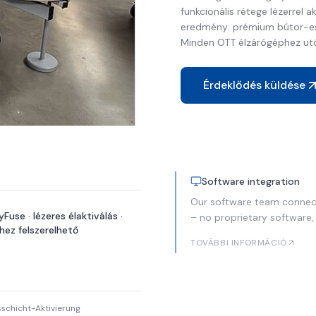
funkcionális rétege lézerrel a
eredmény: prémium bútor-es
Minden OTT élzárógéphez utó
Érdeklődés küldése
Software integration
Our software team connect
Fuse · lézeres élaktiválás ·
– no proprietary software,
ez felszerelhető
TOVÁBBI INFORMÁCIÓ
sschicht-Aktivierung