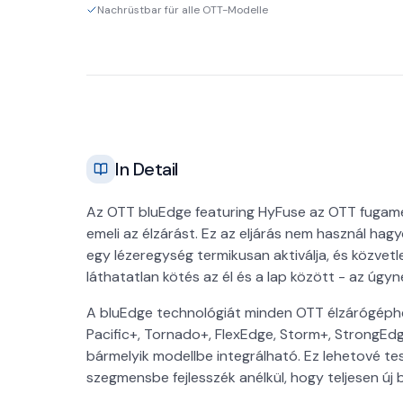
Nachrüstbar für alle OTT-Modelle
In Detail
Az OTT bluEdge featuring HyFuse az OTT fugamen
emeli az élzárást. Ez az eljárás nem használ hag
egy lézeregység termikusan aktiválja, és közvetl
láthatatlan kötés az él és a lap között - az úg
A bluEdge technológiát minden OTT élzárógéphe
Pacific+, Tornado+, FlexEdge, Storm+, StrongE
bármelyik modellbe integrálható. Ez lehetové 
szegmensbe fejlesszék anélkül, hogy teljesen új