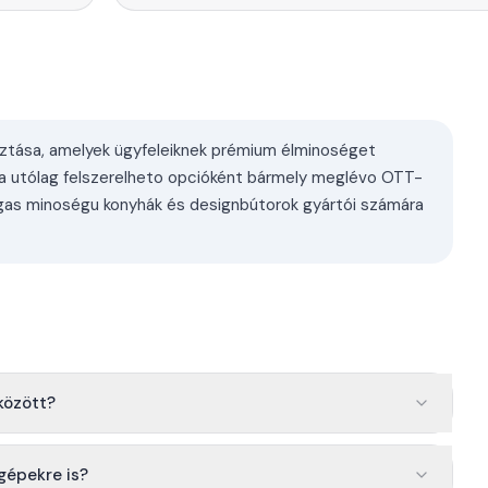
sztása, amelyek ügyfeleiknek prémium élminoséget
ógia utólag felszerelheto opcióként bármely meglévo OTT-
gas minoségu konyhák és designbútorok gyártói számára
között?
gépekre is?