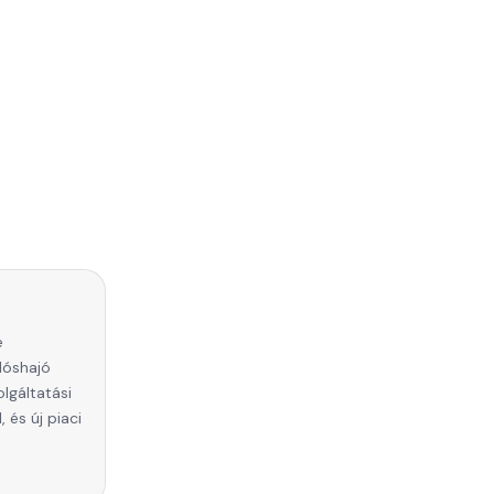
e
zlóshajó
lgáltatási
 és új piaci