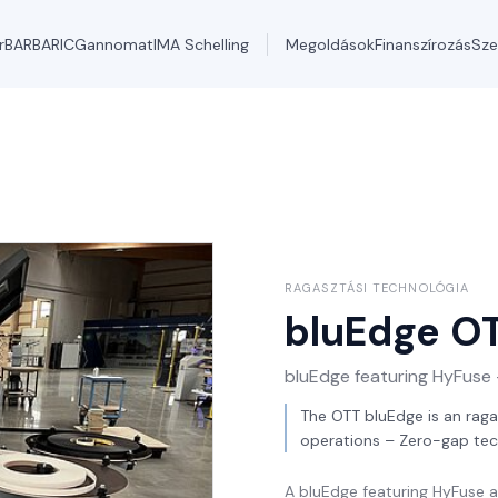
r
BARBARIC
Gannomat
IMA Schelling
Megoldások
Finanszírozás
Sze
RAGASZTÁSI TECHNOLÓGIA
bluEdge
O
bluEdge featuring HyFuse 
The OTT bluEdge is an raga
operations – Zero-gap tec
A bluEdge featuring HyFuse a