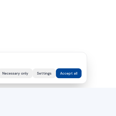
Necessary only
Settings
Accept all
VÁLLALAT