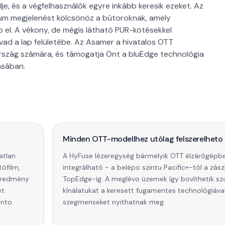
je, és a végfelhasználók egyre inkább keresik ezeket. Az
mium megjelenést kölcsönöz a bútoroknak, amely
el. A vékony, de mégis látható PUR-kötésekkel
vad a lap felületébe. Az Asamer a hivatalos OTT
rszág számára, és támogatja Önt a bluEdge technológia
ásában.
l
Minden OTT-modellhez utólag felszerelheto
atlan
A HyFuse lézeregység bármelyik OTT élzárógépb
tófilm,
integrálható - a belépo szintu Pacific+-tól a zás
 eredmény
TopEdge-ig. A meglévo üzemek így bovíthetik szo
ét
kínálatukat a keresett fugamentes technológiával,
önto
szegmenseket nyithatnak meg.