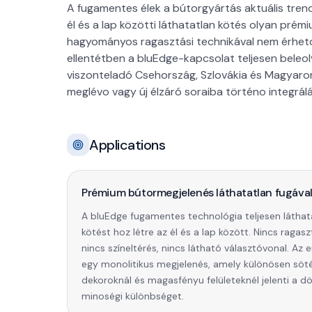
A fugamentes élek a bútorgyártás aktuális trend
él és a lap közötti láthatatlan kötés olyan pré
hagyományos ragasztási technikával nem érheto 
ellentétben a bluEdge-kapcsolat teljesen beleol
viszonteladó Csehország, Szlovákia és Magyaro
meglévo vagy új élzáró soraiba történo integrál
Applications
Prémium bútormegjelenés láthatatlan fugáva
A bluEdge fugamentes technológia teljesen láthat
kötést hoz létre az él és a lap között. Nincs ragasz
nincs színeltérés, nincs látható választóvonal. Az
egy monolitikus megjelenés, amely különösen söt
dekoroknál és magasfényu felületeknél jelenti a d
minoségi különbséget.