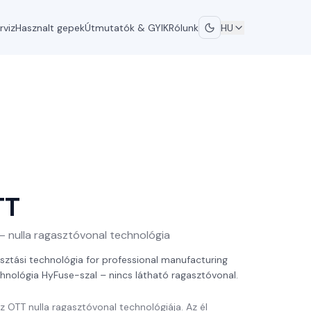
rviz
Hasznalt gepek
Útmutatók & GYIK
Rólunk
HU
TT
– nulla ragasztóvonal technológia
sztási technológia for professional manufacturing
hnológia HyFuse-szal – nincs látható ragasztóvonal.
z OTT nulla ragasztóvonal technológiája. Az él