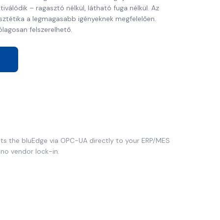
ktiválódik – ragasztó nélkül, látható fuga nélkül. Az
ztétika a legmagasabb igényeknek megfelelően.
lagosan felszerelhető.
s the bluEdge via OPC-UA directly to your ERP/MES
 no vendor lock-in.