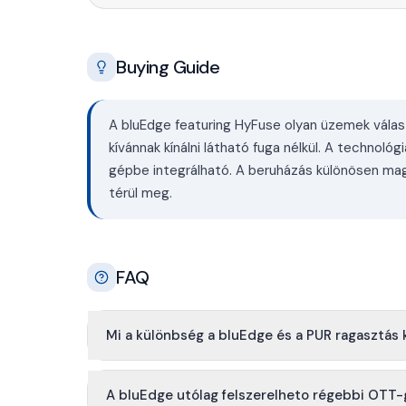
Buying Guide
A bluEdge featuring HyFuse olyan üzemek vála
kívánnak kínálni látható fuga nélkül. A technol
gépbe integrálható. A beruházás különösen ma
térül meg.
FAQ
Mi a különbség a bluEdge és a PUR ragasztás 
A bluEdge utólag felszerelheto régebbi OTT-