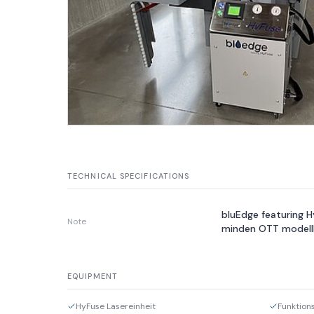
TECHNICAL SPECIFICATIONS
bluEdge featuring Hy
Note
minden OTT modellh
EQUIPMENT
HyFuse Lasereinheit
Funktion