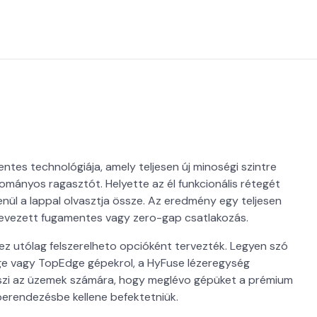
tes technológiája, amely teljesen új minoségi szintre
yományos ragasztót. Helyette az él funkcionális rétegét
enül a lappal olvasztja össze. Az eredmény egy teljesen
ynevezett fugamentes vagy zero-gap csatlakozás.
z utólag felszerelheto opcióként tervezték. Legyen szó
dge vagy TopEdge gépekrol, a HyFuse lézeregység
teszi az üzemek számára, hogy meglévo gépüket a prémium
 berendezésbe kellene befektetniük.