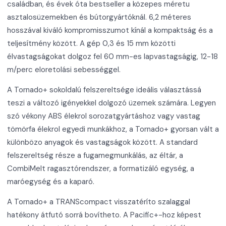
családban, és évek óta bestseller a közepes méretu
asztalosüzemekben és bútorgyártóknál. 6,2 méteres
hosszával kiváló kompromisszumot kínál a kompaktság és a
teljesítmény között. A gép 0,3 és 15 mm közötti
élvastagságokat dolgoz fel 60 mm-es lapvastagságig, 12-18
m/perc eloretolási sebességgel.
A Tornado+ sokoldalú felszereltsége ideális választássá
teszi a változó igényekkel dolgozó üzemek számára. Legyen
szó vékony ABS élekrol sorozatgyártáshoz vagy vastag
tömörfa élekrol egyedi munkákhoz, a Tornado+ gyorsan vált a
különbözo anyagok és vastagságok között. A standard
felszereltség része a fugamegmunkálás, az éltár, a
CombiMelt ragasztórendszer, a formatizáló egység, a
maróegység és a kaparó.
A Tornado+ a TRANScompact visszatéríto szalaggal
hatékony átfutó sorrá bovítheto. A Pacific+-hoz képest