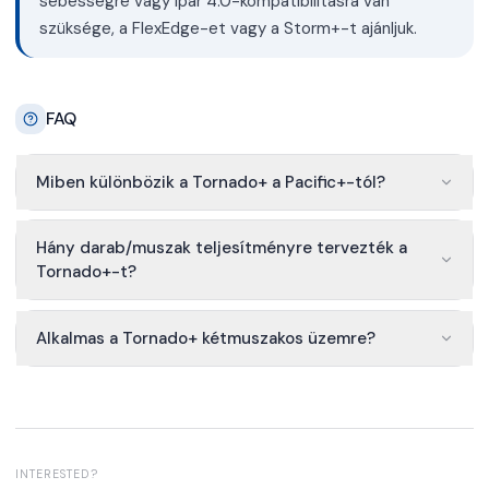
sebességre vagy Ipar 4.0-kompatibilitásra van
szüksége, a FlexEdge-et vagy a Storm+-t ajánljuk.
FAQ
Miben különbözik a Tornado+ a Pacific+-tól?
Hány darab/muszak teljesítményre tervezték a
Tornado+-t?
Alkalmas a Tornado+ kétmuszakos üzemre?
INTERESTED?