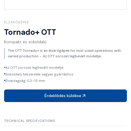
ÉLZÁRÓGÉPEK
Tornado+
OTT
Kompakt és sokoldalú
The OTT Tornado+ is an élzárógépek for mid-sized operations with
varied production – Az OTT sorozat legbevált modellje.
Az OTT sorozat legbevált modellje
Sokoldalú felszerelés vegyes gyártáshoz
Élvastagság 0,3–15 mm
Érdeklődés küldése
TECHNICAL SPECIFICATIONS