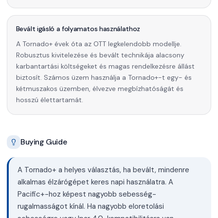
Bevált igásló a folyamatos használathoz
A Tornado+ évek óta az OTT legkelendobb modellje.
Robusztus kivitelezése és bevált technikája alacsony
karbantartási költségeket és magas rendelkezésre állást
biztosít. Számos üzem használja a Tornado+-t egy- és
kétmuszakos üzemben, élvezve megbízhatóságát és
hosszú élettartamát.
Buying Guide
A Tornado+ a helyes választás, ha bevált, mindenre
alkalmas élzárógépet keres napi használatra. A
Pacific+-hoz képest nagyobb sebesség-
rugalmasságot kínál. Ha nagyobb eloretolási