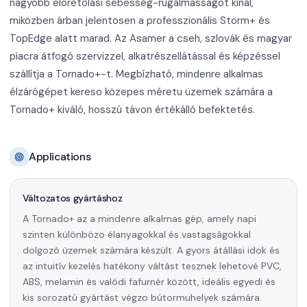
nagyobb eloretolási sebesség-rugalmasságot kínál,
miközben árban jelentosen a professzionális Storm+ és
TopEdge alatt marad. Az Asamer a cseh, szlovák és magyar
piacra átfogó szervizzel, alkatrészellátással és képzéssel
szállítja a Tornado+-t. Megbízható, mindenre alkalmas
élzárógépet kereso közepes méretu üzemek számára a
Tornado+ kiváló, hosszú távon értékálló befektetés.
Applications
Változatos gyártáshoz
A Tornado+ az a mindenre alkalmas gép, amely napi
szinten különbözo élanyagokkal és vastagságokkal
dolgozó üzemek számára készült. A gyors átállási idok és
az intuitív kezelés hatékony váltást tesznek lehetové PVC,
ABS, melamin és valódi fafurnér között, ideális egyedi és
kis sorozatú gyártást végzo bútormuhelyek számára.