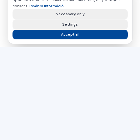
consent.
További információ
Necessary only
Settings
Accept all
asamer technologie
GMBH
Több mint 30 éve az Ön partnere a fa-, műanyag- és
fémfeldolgozás ipari megoldásaiban.
Csehország
Szlovákia
Magyarország
DIRECT CONTACT
+43 664 26 33 132
(AT)
+420 724 056 965
(CZ)