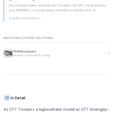
Our software team connects the Tornado+ via OPC-UA directly to
your ERP/MES – no proprietary software, no vendor lock-in.
TOVÁBBI INFORMÁCIÓ
MATCHING SYSTEM SOLUTIONS
TRANScompact
Kompakt visszaszállító szalag
In Detail
Az OTT Tornado+ a legbeváltabb modell az OTT élzárógép-