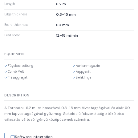
6.2 m
Length
0.3–15 mm
Edge thickness
60 mm
Board thickness
12–18 m/min
Feed speed
EQUIPMENT
Fügebearbeitung
Kantenmagazin
CombiMelt
Kappgerät
Fräsaggregat
Ziehklinge
DESCRIPTION
A Tornado+ 6,2 m-es hosszával, 0,3–15 mm élvastagságával és akár 60
mm lapvastagságával győz meg. Sokoldalú felszereltsége tökéletes
választás változó igényű középüzemek számára.
Software integration