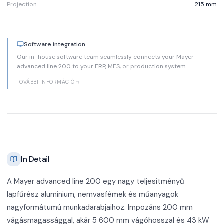
Projection
215 mm
Software integration
Our in-house software team seamlessly connects your Mayer
advanced line 200 to your ERP, MES, or production system.
TOVÁBBI INFORMÁCIÓ
In Detail
A Mayer advanced line 200 egy nagy teljesítményű
lapfűrész alumínium, nemvasfémek és műanyagok
nagyformátumú munkadarabjaihoz. Impozáns 200 mm
vágásmagassággal, akár 5 600 mm vágóhosszal és 43 kW