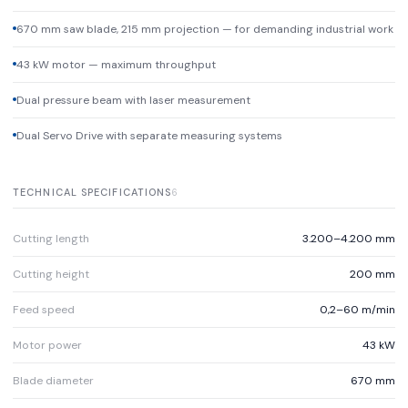
670 mm saw blade, 215 mm projection — for demanding industrial work
43 kW motor — maximum throughput
Dual pressure beam with laser measurement
Dual Servo Drive with separate measuring systems
TECHNICAL SPECIFICATIONS
6
Cutting length
3.200–4.200 mm
Cutting height
200 mm
Feed speed
0,2–60 m/min
Motor power
43 kW
Blade diameter
670 mm