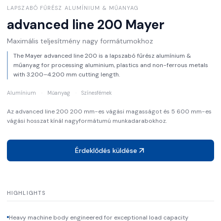
LAPSZABÓ FŰRÉSZ ALUMÍNIUM & MŰANYAG
advanced line 200
Mayer
Maximális teljesítmény nagy formátumokhoz
The Mayer advanced line 200 is a lapszabó fűrész alumínium &
műanyag for processing aluminium, plastics and non-ferrous metals
with 3.200–4.200 mm cutting length.
Alumínium
·
Műanyag
·
Színesfémek
Az advanced line 200 200 mm-es vágási magasságot és 5 600 mm-es
vágási hosszat kínál nagyformátumú munkadarabokhoz.
Érdeklődés küldése
HIGHLIGHTS
Heavy machine body engineered for exceptional load capacity