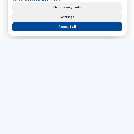
Necessary only
Settings
Accept all
asamer technologie
GMBH
Több mint 30 éve az Ön partnere a fa-, műanyag- és
fémfeldolgozás ipari megoldásaiban.
Csehország
Szlovákia
Magyarország
DIRECT CONTACT
+43 664 26 33 132
(AT)
+420 724 056 965
(CZ)
office@asamer.net