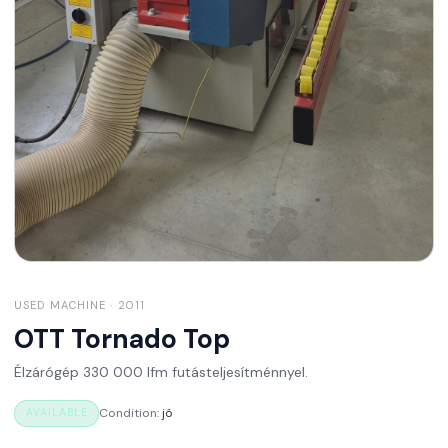
USED MACHINE
· 2011
OTT
Tornado Top
Élzárógép 330 000 lfm futásteljesítménnyel.
Condition
:
jó
AVAILABLE