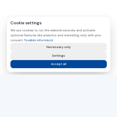
Cookie settings
We use cookies to run the website securely and activate
optional features like analytics and marketing only with your
consent.
További információ
Necessary only
Settings
Accept all
asamer technologie
GMBH
Több mint 30 éve az Ön partnere a fa-, műanyag- és
fémfeldolgozás ipari megoldásaiban.