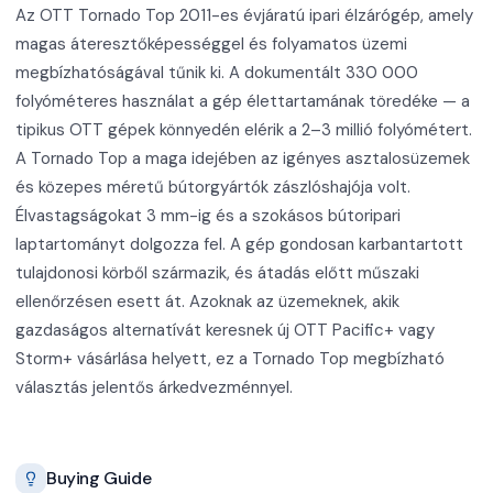
Az OTT Tornado Top 2011-es évjáratú ipari élzárógép, amely
magas áteresztőképességgel és folyamatos üzemi
megbízhatóságával tűnik ki. A dokumentált 330 000
folyóméteres használat a gép élettartamának töredéke — a
tipikus OTT gépek könnyedén elérik a 2–3 millió folyómétert.
A Tornado Top a maga idejében az igényes asztalosüzemek
és közepes méretű bútorgyártók zászlóshajója volt.
Élvastagságokat 3 mm-ig és a szokásos bútoripari
laptartományt dolgozza fel. A gép gondosan karbantartott
tulajdonosi körből származik, és átadás előtt műszaki
ellenőrzésen esett át. Azoknak az üzemeknek, akik
gazdaságos alternatívát keresnek új OTT Pacific+ vagy
Storm+ vásárlása helyett, ez a Tornado Top megbízható
választás jelentős árkedvezménnyel.
Buying Guide