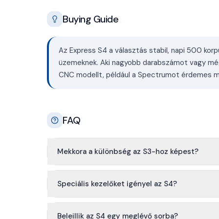
Buying Guide
Az Express S4 a választás stabil, napi 500 korpu
üzemeknek. Aki nagyobb darabszámot vagy még r
CNC modellt, például a Spectrumot érdemes me
FAQ
Mekkora a különbség az S3-hoz képest?
Speciális kezelőket igényel az S4?
Beleillik az S4 egy meglévő sorba?