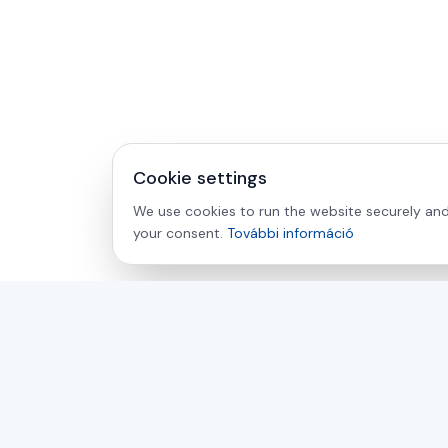
Cookie settings
We use cookies to run the website securely and 
your consent.
További információ
asamer technologie
GMBH
Több mint 30 éve az Ön partnere a fa-, műanyag- és
fémfeldolgozás ipari megoldásaiban.