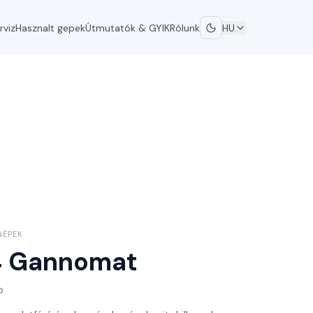
rviz
Hasznalt gepek
Útmutatók & GYIK
Rólunk
HU
GÉPEK
4
Gannomat
p