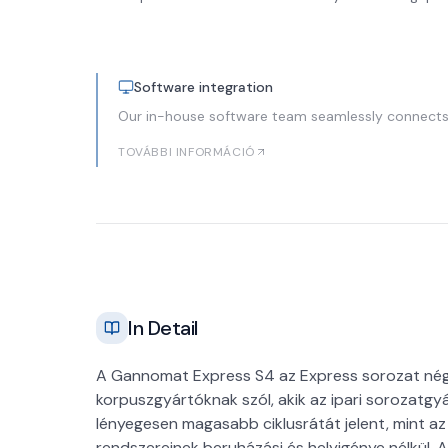
Software integration
Our in-house software team seamlessly connects
TOVÁBBI INFORMÁCIÓ
In Detail
A Gannomat Express S4 az Express sorozat négy
korpuszgyártóknak szól, akik az ipari sorozatg
lényegesen magasabb ciklusrátát jelent, mint a
rendszereinek beruházási és helyigénye nélkül. A