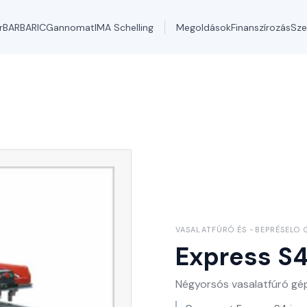
r
BARBARIC
Gannomat
IMA Schelling
Megoldások
Finanszírozás
Sze
VASALATFÚRÓ ÉS -BEPRÉSELO 
Express S
Négyorsós vasalatfúró gé