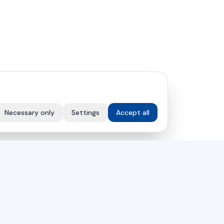
Necessary only
Settings
Accept all
VÁLLALAT
k
Megoldások
Szerviz