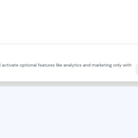
activate optional features like analytics and marketing only with
DIRECT CONTACT
TERMÉKEK
+43 664 26 33 132
(AT)
Mayer Fűrésze
+420 724 056 965
(CZ)
OTT Élszalagok