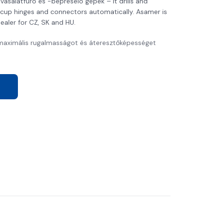
asalatfúró és -bepréselo gépek – it drills and
s, cup hinges and connectors automatically. Asamer is
aler for CZ, SK and HU.
maximális rugalmasságot és áteresztőképességet