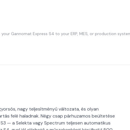
 your Gannomat Express S4 to your ERP, MES, or production system
orsós, nagy teljesítményű változata, és olyan
yártás felé haladnak. Négy csap párhuzamos beültetése
z S3 — a Selekta vagy Spectrum teljesen automatikus
z S4-gyel jól elérhető a műszakonkénti körülbelül 500