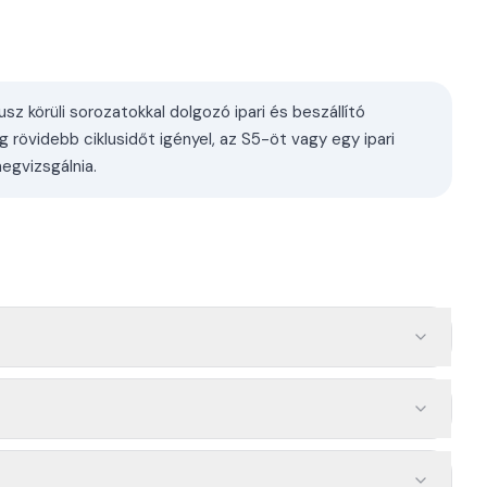
sz körüli sorozatokkal dolgozó ipari és beszállító
övidebb ciklusidőt igényel, az S5-öt vagy egy ipari
gvizsgálnia.