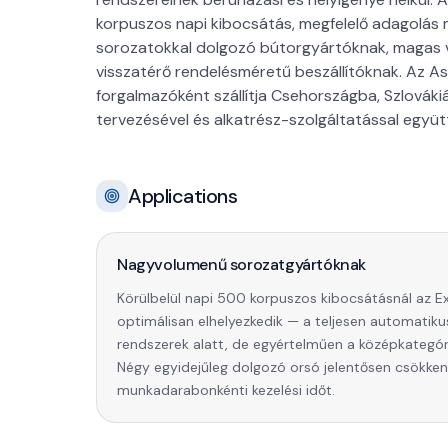
korpuszos napi kibocsátás, megfelelő adagolás m
sorozatokkal dolgozó bútorgyártóknak, magas
visszatérő rendelésméretű beszállítóknak. Az 
forgalmazóként szállítja Csehországba, Szlová
tervezésével és alkatrész-szolgáltatással együt
Applications
Nagyvolumenű sorozatgyártóknak
Körülbelül napi 500 korpuszos kibocsátásnál az E
optimálisan elhelyezkedik — a teljesen automatiku
rendszerek alatt, de egyértelműen a középkategóri
Négy egyidejűleg dolgozó orsó jelentősen csökken
munkadarabonkénti kezelési időt.