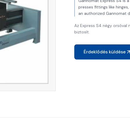
Gannomat Express S4 is a v
presses fittings like hinge
an authorized Gannomat de
Az Express S4 négy orsóval 
biztosít.
Érdeklődés küldése
t