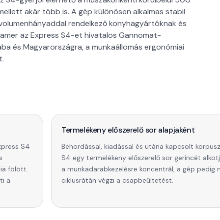
ellett akár több is. A gép különösen alkalmas stabil
 volumenhányaddal rendelkező konyhagyártóknak és
Asamer az Express S4-et hivatalos Gannomat-
kiába és Magyarországra, a munkaállomás ergonómiai
t.
Termelékeny előszerelő sor alapjaként
xpress S4
Behordással, kiadással és utána kapcsolt korpusz
s
S4 egy termelékeny előszerelő sor gerincét alkotj
a fölött.
a munkadarabkezelésre koncentrál, a gép pedig
ti a
ciklusrátán végzi a csapbeültetést.