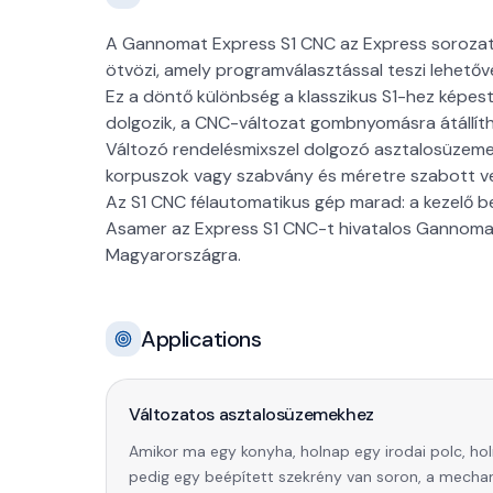
A Gannomat Express S1 CNC az Express sorozat 
ötvözi, amely programválasztással teszi lehetővé
Ez a döntő különbség a klasszikus S1-hez képest
dolgozik, a CNC-változat gombnyomásra átállít
Változó rendelésmixszel dolgozó asztalosüzeme
korpuszok vagy szabvány és méretre szabott v
Az S1 CNC félautomatikus gép marad: a kezelő b
Asamer az Express S1 CNC-t hivatalos Gannomat
Magyarországra.
Applications
Változatos asztalosüzemekhez
Amikor ma egy konyha, holnap egy irodai polc, ho
pedig egy beépített szekrény van soron, a mecha