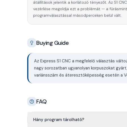
átállítások jelentik a korlátozó tényezőt. Az S1 C
vezérlése megoldja ezt a problémát — a fúrásmin
programválasztással másodperceken belül vált.
Buying Guide
Az Express S1 CNC a megfelelő választás vált
nagy sorozatban ugyanolyan korpuszokat gyárt
variánsszám és áteresztőképesség esetén a V
FAQ
Hány program tárolható?