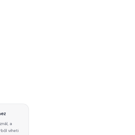
hez
znál, a
ből viheti