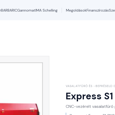
r
BARBARIC
Gannomat
IMA Schelling
Megoldások
Finanszírozás
Sze
VASALATFÚRÓ ÉS -BEPRÉSELO 
Express S
CNC-vezérelt vasalatfúró