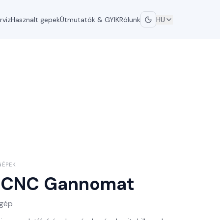
rviz
Hasznalt gepek
Útmutatók & GYIK
Rólunk
HU
GÉPEK
1 CNC
Gannomat
 gép