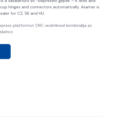
 a vasalatfúró és -bepréselo gépek – it drills and
s, cup hinges and connectors automatically. Asamer is
aler for CZ, SK and HU.
xpress platformot CNC vezérléssel kombinálja az
záshoz.