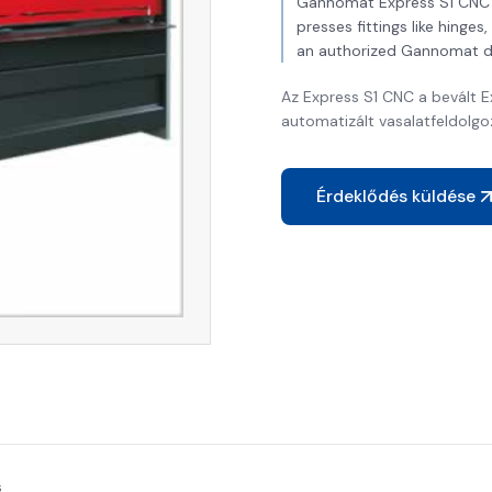
Gannomat Express S1 CNC is
presses fittings like hinge
an authorized Gannomat de
Az Express S1 CNC a bevált E
automatizált vasalatfeldolgo
Érdeklődés küldése
s