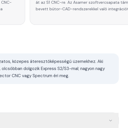
NC CNC-
át az S1 CNC-re. Az Asamer szoftvercsapata tám
ta
bevett bútor-CAD-rendszerekkel való integrációt
ozatos, közepes áteresztőképességű üzemekhez. Aki
, olcsóbban dolgozik Express S2/S3-mal; nagyon nagy
ector CNC vagy Spectrum éri meg.