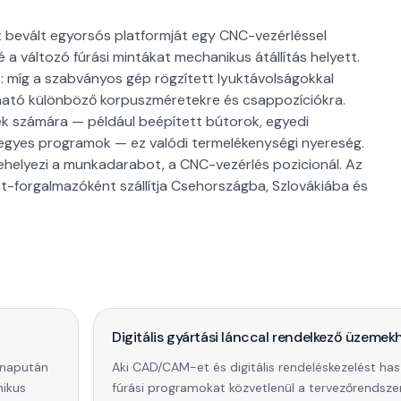
bevált egyorsós platformját egy CNC-vezérléssel
 a változó fúrási mintákat mechanikus átállítás helyett.
: míg a szabványos gép rögzített lyuktávolságokkal
ható különböző korpuszméretekre és csappozíciókra.
k számára — például beépített bútorok, egyedi
egyes programok — ez valódi termelékenységi nyereség.
ehelyezi a munkadarabot, a CNC-vezérlés pozicionál. Az
-forgalmazóként szállítja Csehországba, Szlovákiába és
Digitális gyártási lánccal rendelkező üzemek
lnapután
Aki CAD/CAM-et és digitális rendeléskezelést has
nikus
fúrási programokat közvetlenül a tervezőrendszer