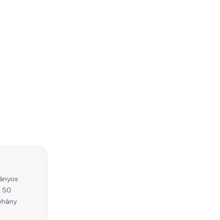
ványos
e 50
néhány