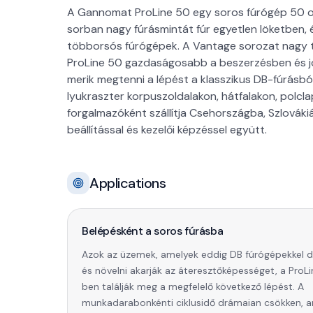
A Gannomat ProLine 50 egy soros fúrógép 50 ors
sorban nagy fúrásmintát fúr egyetlen löketben, 
többorsós fúrógépek. A Vantage sorozat nagy te
ProLine 50 gazdaságosabb a beszerzésben és 
merik megtenni a lépést a klasszikus DB-fúrásbó
lyukraszter korpuszoldalakon, hátfalakon, polc
forgalmazóként szállítja Csehországba, Szlovák
beállítással és kezelői képzéssel együtt.
Applications
Belépésként a soros fúrásba
Azok az üzemek, amelyek eddig DB fúrógépekkel 
és növelni akarják az áteresztőképességet, a ProL
ben találják meg a megfelelő következő lépést. A
munkadarabonkénti ciklusidő drámaian csökken, a