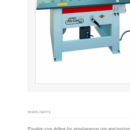
HIGHLIGHTS
Double-row drilling for simultaneous top and botto