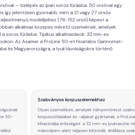
óval — belépés az ipari soros fúrásba. 50 orsóval egy
és így jelentősen gyorsabb, mint a 21 vagy 27 orsós
ljesítményű modelljeihez (76-152 orsó) képest a
jobban alkalmas közepes méretű üzemeknek, amelyek
l a soros fúrásba. Tipikus alkalmazások: 32 mm-es
lapokon. Az Asamer a ProLine 50-et hivatalos Gannomat-
iába és Magyarországra, a lyuktávolságokra történő
Szabványos korpuszelemekhez
dolgoznak
Olyan üzemekben, amelyek túlnyomórészt szab
ine 50-
korpuszoldalakat és -aljakat gyártanak, a ProLin
kihasználja erősségeit: a 32 mm-es lyukraszter 
nélkül
másodperc alatt teljesen kifúródik, átállásra csak