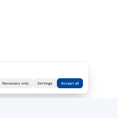
Necessary only
Settings
Accept all
VÁLLALAT