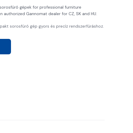
orosfúró gépek for professional furniture
an authorized Gannomat dealer for CZ, SK and HU.
kt sorosfúró gép gyors és precíz rendszerfúráshoz.