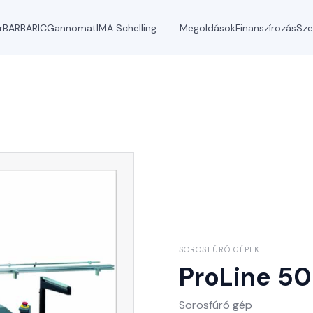
r
BARBARIC
Gannomat
IMA Schelling
Megoldások
Finanszírozás
Sze
SOROSFÚRÓ GÉPEK
ProLine 50
Sorosfúró gép