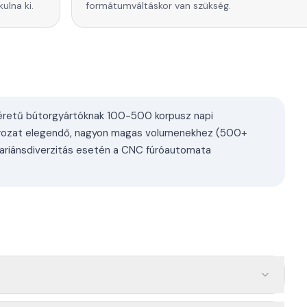
ulna ki.
formátumváltáskor van szükség.
éretű bútorgyártóknak 100-500 korpusz napi
orozat elegendő, nagyon magas volumenekhez (500+
variánsdiverzitás esetén a CNC fúróautomata