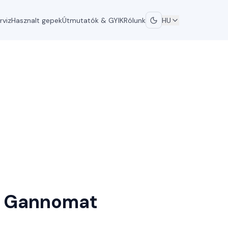
rviz
Hasznalt gepek
Útmutatók & GYIK
Rólunk
HU
Gannomat