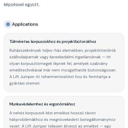
képzéssel együtt.
Applications
Túlméretes korpuszokhoz és projektbútorokhoz
Ruhásszekrények teljes-ház elemekben, projektinteriőrök
szállodaiparnak vagy kereskedelmi ingatlanoknak — itt
olyan korpusztömegek lépnek fel, amelyek szabvány
emelőtechnikával már nem mozgathatók biztonságosan.
A Lift Jumper itt tehermentesítést hoz és fenntartja a
gyártási ütemet.
Munkavédelemhez és ergonómiához
A nehéz korpuszok kézi emelése hosszú távon
hátproblémákhoz és megnövekedett betegállományhoz
vezet. A Lift Jumper teljesen átveszi az emelést — egy