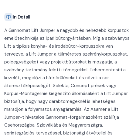
In Detail
A Gannomat Lift Jumper a nagyobb és nehezebb korpuszok
emelőtechnikája az ipari bútorgyártásban. Míg a szabványos
Lift a tipikus konyha- és irodabútor-korpuszokra van
tervezve, a Lift Jumper a túlméretes szekrénykorpuszokat,
polcegységeket vagy projektbútorokat is mozgatja, a
szabvány tartomány feletti tömegekkel. Tehermentesíti a
kezelőt, megelőzi a hátsérüléseket és növeli a sor
áteresztőképességét. Selekta, Concept prések vagy
Korpus-Montagelinie kiegészítő állomásaként a Lift Jumper
biztosítja, hogy nagy darabtömegeknél is lehetséges
maradjon a folyamatos anyagáramlás. Az Asamer a Lift
Jumper-t hivatalos Gannomat-forgalmazóként szállítja
Csehországba, Szlovákiába és Magyarországra,
sorintegrációs tervezéssel, biztonsági átvétellel és