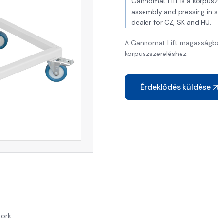
Gannomat Lift is a korpus
assembly and pressing in 
dealer for CZ, SK and HU.
A Gannomat Lift magasságban
korpuszszereléshez.
Érdeklődés küldése
work