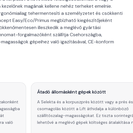
 kezelőnek magának kellene nehéz terheket emelnie.
 ergonómiailag tehermentesíti a személyzetet és csökkenti
oncept Easy/Eco/Primus megbízható kiegészítőjeként
zökkenőmentesen illeszkedik a meglévő gyártási
nnomat-forgalmazóként szállítja Csehországba,
g-magasságok gépeihez való igazításával, CE-konform
Átadó állomásként gépek között
zakonként
A Selekta és a korpuszprés között vagy a prés és
magasságba
csomagolás között a Lift áthidalja a különböző
rát
szállítószalag-magasságokat. Ez tiszta sorintegr
ra való
lehetővé a meglévő gépek költséges átalakítása n