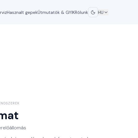
rviz
Hasznalt gepek
Útmutatók & GYIK
Rólunk
HU
ENDSZEREK
mat
erelőállomás