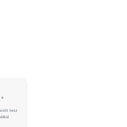
 a
ációt tesz
élkül.