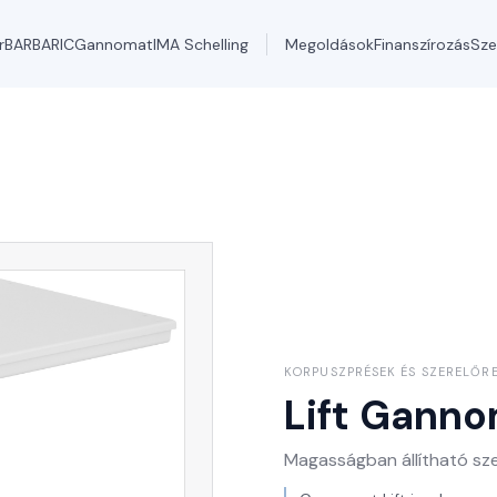
r
BARBARIC
Gannomat
IMA Schelling
Megoldások
Finanszírozás
Sze
KORPUSZPRÉSEK ÉS SZERELŐR
Lift
Ganno
Magasságban állítható sz