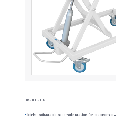
HIGHLIGHTS
Height-adjustable assembly station for ergonomic 