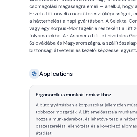
csomagolási magasságra emeli — anélkül, hogy a
Ezzel a Lift növeli a napi áteresztőképességet,
a hátterhelést a napi gyártásban. A Selekta, C
vagy egy Korpus-Montagelinie részeként a Lift 
folyamatokba. Az Asamer a Lift-et hivatalos Ga
Szlovákiába és Magyarországra, a szállítószala
biztonsági átvétellel és kezelői képzéssel együtt.
Applications
Ergonomikus munkaállomásokhoz
A bútorgyártásban a korpuszokat jellemzően műs
többször mozgatják. A Lift emelőasztala munka
hozza a munkadarabot, és lehetővé teszi a hátba
összeszerelést, ellenőrzést és a következő állomás
átadást.