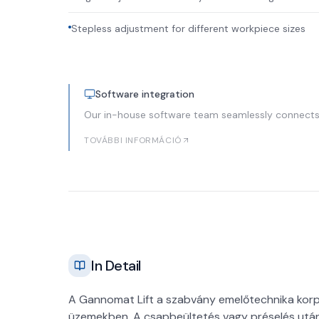
Stepless adjustment for different workpiece sizes
Software integration
Our in-house software team seamlessly connects 
TOVÁBBI INFORMÁCIÓ
In Detail
A Gannomat Lift a szabvány emelőtechnika kor
üzemekben. A csapbeültetés vagy préselés után