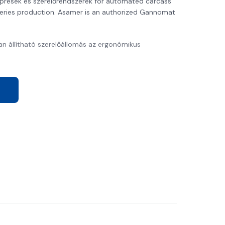
zprések és szerelőrendszerek for automated carcass
series production. Asamer is an authorized Gannomat
 állítható szerelőállomás az ergonómikus