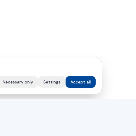
Necessary only
Settings
Accept all
VÁLLALAT
k
Megoldások