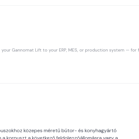
your Gannomat Lift to your ERP, MES, or production system — for 
puszokhoz közepes méretű bútor- és konyhagyártó
 a korpuszt a következő feldolgozóállomásra vagy a