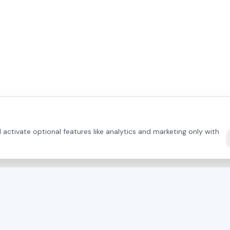
activate optional features like analytics and marketing only with
DIRECT CONTACT
TERMÉKEK
+43 664 26 33 132
(AT)
Mayer Fűrésze