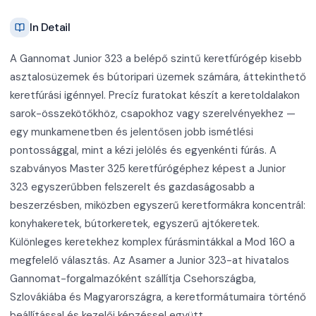
In Detail
A Gannomat Junior 323 a belépő szintű keretfúrógép kisebb
asztalosüzemek és bútoripari üzemek számára, áttekinthető
keretfúrási igénnyel. Precíz furatokat készít a keretoldalakon
sarok-összekötőkhöz, csapokhoz vagy szerelvényekhez —
egy munkamenetben és jelentősen jobb ismétlési
pontossággal, mint a kézi jelölés és egyenkénti fúrás. A
szabványos Master 325 keretfúrógéphez képest a Junior
323 egyszerűbben felszerelt és gazdaságosabb a
beszerzésben, miközben egyszerű keretformákra koncentrál:
konyhakeretek, bútorkeretek, egyszerű ajtókeretek.
Különleges keretekhez komplex fúrásmintákkal a Mod 160 a
megfelelő választás. Az Asamer a Junior 323-at hivatalos
Gannomat-forgalmazóként szállítja Csehországba,
Szlovákiába és Magyarországra, a keretformátumaira történő
beállítással és kezelői képzéssel együtt.