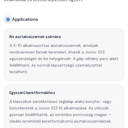
Applications
Kis asztalosüzemek számára
A 3-10 alkalmazottas asztalosüzemek, amelyek
rendszeresen fúrnak kereteket, élvezik a Junior 323
egyszerűségét és kis helyigényét. A gép néhány perc alatt
felállítható, és normál képzettségű személyzettel
kezelhető.
Egyszerű keretformákhoz
A klasszikus sarokkötéses téglalap alakú konyha- vagy
bútorkeretek a Junior 323 fő alkalmazása. Az ütközők
gyorsan beállíthatók, az ismétlési pontosság magas —
ideális ismétlődő keretformátumú asztalosüzemeknek.