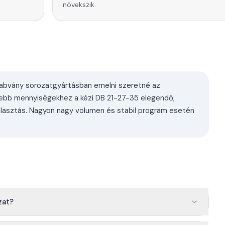
növekszik.
zabvány sorozatgyártásban emelni szeretné az
sebb mennyiségekhez a kézi DB 21-27-35 elegendő;
álasztás. Nagyon nagy volumen és stabil program esetén
zat?