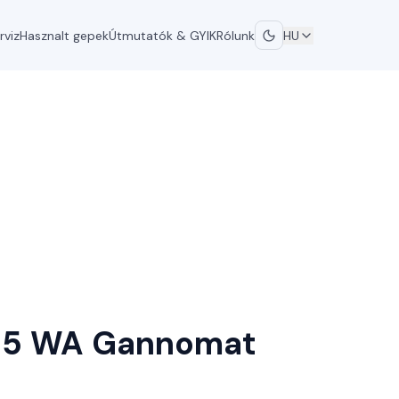
rviz
Hasznalt gepek
Útmutatók & GYIK
Rólunk
HU
35 WA
Gannomat