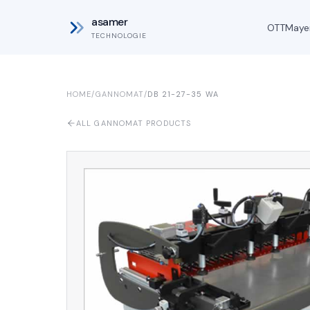
asamer
OTT
Maye
TECHNOLOGIE
HOME
/
GANNOMAT
/
DB 21-27-35 WA
ALL GANNOMAT PRODUCTS