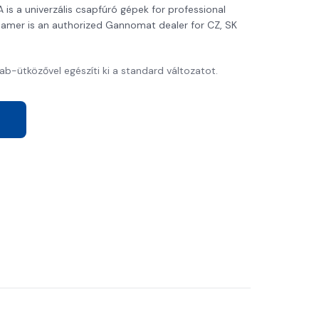
s a univerzális csapfúró gépek for professional
samer is an authorized Gannomat dealer for CZ, SK
-ütközővel egészíti ki a standard változatot.