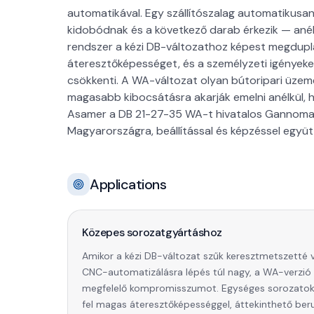
automatikával. Egy szállítószalag automatikusa
kidobódnak és a következő darab érkezik — anélk
rendszer a kézi DB-változathoz képest megdup
áteresztőképességet, és a személyzeti igényeke
csökkenti. A WA-változat olyan bútoripari üzem
magasabb kibocsátásra akarják emelni anélkül,
Asamer a DB 21-27-35 WA-t hivatalos Gannomat-
Magyarországra, beállítással és képzéssel együt
Applications
Közepes sorozatgyártáshoz
Amikor a kézi DB-változat szűk keresztmetszetté vá
CNC-automatizálásra lépés túl nagy, a WA-verzió k
megfelelő kompromisszumot. Egységes sorozatok
fel magas áteresztőképességgel, áttekinthető ber