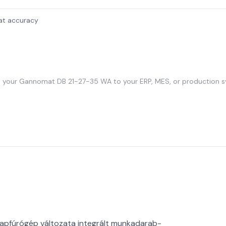
eat accuracy
 your Gannomat DB 21-27-35 WA to your ERP, MES, or production s
apfúrógép változata integrált munkadarab-