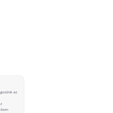
gszűnik az
az
tősen