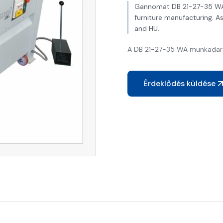
Gannomat DB 21-27-35 WA i
furniture manufacturing. A
and HU.
A DB 21-27-35 WA munkadarab
Érdeklődés küldése