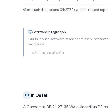
Same spindle options (21/27/35) with increased rep
Software integration
Our in-house software team seamlessly connects
workflows.
TOVÁBBI INFORMÁCIÓ
In Detail
A Gannomat DB 21-27-35 WA a klasszikus DB cs