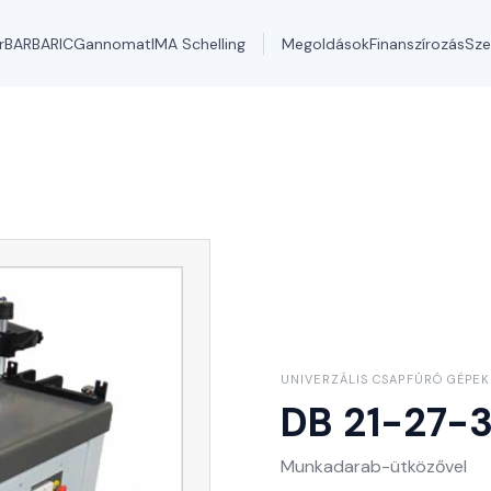
r
BARBARIC
Gannomat
IMA Schelling
Megoldások
Finanszírozás
Sze
UNIVERZÁLIS CSAPFÚRÓ GÉPEK
DB 21-27-
Munkadarab-ütközővel