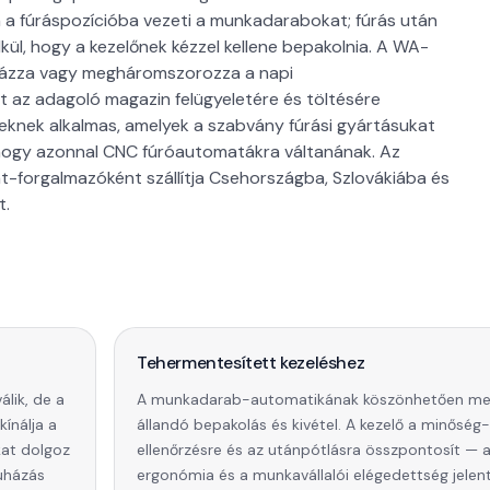
n a fúráspozícióba vezeti a munkadarabokat; fúrás után
ül, hogy a kezelőnek kézzel kellene bepakolnia. A WA-
lázza vagy megháromszorozza a napi
t az adagoló magazin felügyeletére és töltésére
eknek alkalmas, amelyek a szabvány fúrási gyártásukat
 hogy azonnal CNC fúróautomatákra váltanának. Az
forgalmazóként szállítja Csehországba, Szlovákiába és
t.
Tehermentesített kezeléshez
lik, de a
A munkadarab-automatikának köszönhetően me
ínálja a
állandó bepakolás és kivétel. A kezelő a minőség-
at dolgoz
ellenőrzésre és az utánpótlásra összpontosít — 
uházás
ergonómia és a munkavállalói elégedettség jelen