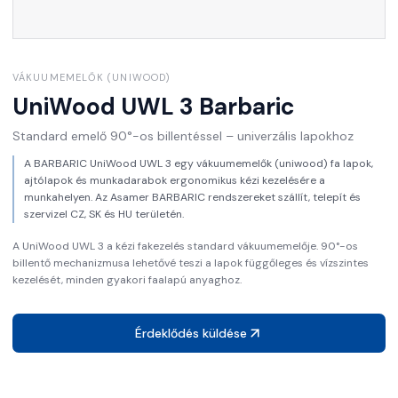
VÁKUUMEMELŐK (UNIWOOD)
UniWood UWL 3
Barbaric
Standard emelő 90°-os billentéssel – univerzális lapokhoz
A BARBARIC UniWood UWL 3 egy vákuumemelők (uniwood) fa lapok,
ajtólapok és munkadarabok ergonomikus kézi kezelésére a
munkahelyen. Az Asamer BARBARIC rendszereket szállít, telepít és
szervizel CZ, SK és HU területén.
A UniWood UWL 3 a kézi fakezelés standard vákuumemelője. 90°-os
billentő mechanizmusa lehetővé teszi a lapok függőleges és vízszintes
kezelését, minden gyakori faalapú anyaghoz.
Érdeklődés küldése