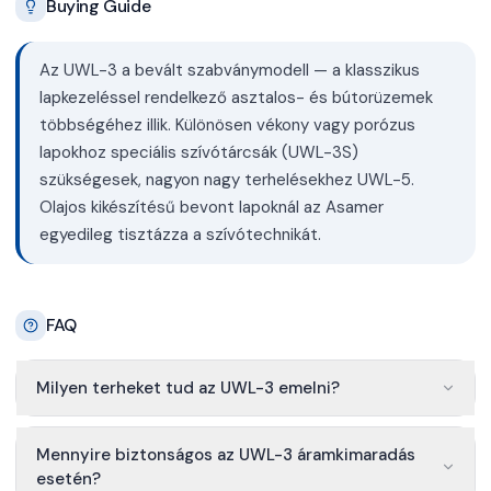
Buying Guide
Az UWL-3 a bevált szabványmodell — a klasszikus
lapkezeléssel rendelkező asztalos- és bútorüzemek
többségéhez illik. Különösen vékony vagy porózus
lapokhoz speciális szívótárcsák (UWL-3S)
szükségesek, nagyon nagy terhelésekhez UWL-5.
Olajos kikészítésű bevont lapoknál az Asamer
egyedileg tisztázza a szívótechnikát.
FAQ
Milyen terheket tud az UWL-3 emelni?
Mennyire biztonságos az UWL-3 áramkimaradás
esetén?