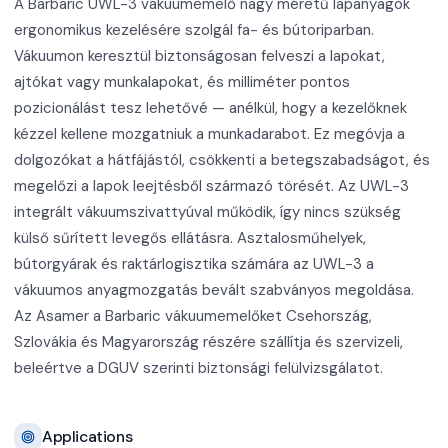
A Barbaric UWL-3 vákuumemelő nagy méretű lapanyagok
ergonomikus kezelésére szolgál fa- és bútoriparban.
Vákuumon keresztül biztonságosan felveszi a lapokat,
ajtókat vagy munkalapokat, és milliméter pontos
pozicionálást tesz lehetővé — anélkül, hogy a kezelőknek
kézzel kellene mozgatniuk a munkadarabot. Ez megóvja a
dolgozókat a hátfájástól, csökkenti a betegszabadságot, és
megelőzi a lapok leejtésből származó törését. Az UWL-3
integrált vákuumszivattyúval működik, így nincs szükség
külső sűrített levegős ellátásra. Asztalosműhelyek,
bútorgyárak és raktárlogisztika számára az UWL-3 a
vákuumos anyagmozgatás bevált szabványos megoldása.
Az Asamer a Barbaric vákuumemelőket Csehország,
Szlovákia és Magyarország részére szállítja és szervizeli,
beleértve a DGUV szerinti biztonsági felülvizsgálatot.
Applications