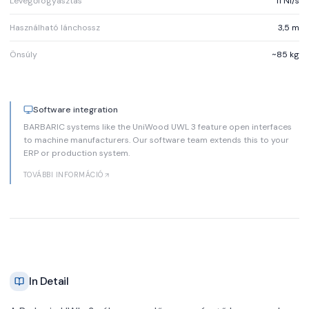
Levegőfogyasztás
11 Nl/s
Használható lánchossz
3,5 m
Önsúly
~85 kg
Software integration
BARBARIC systems like the UniWood UWL 3 feature open interfaces
to machine manufacturers. Our software team extends this to your
ERP or production system.
TOVÁBBI INFORMÁCIÓ
In Detail