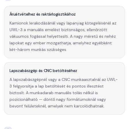
Áruátvételhez és raktárlogisztikához
Kamionok lerakodásánál vagy lapanyag kötegelésénél az
UWL-3 a manuális emelést biztonságos, ellenőrzött
vákuumos fogással helyettesíti. A nagy méretű és nehéz
lapokat egy ember mozgathatja, amelyhez egyébként
két-három munkás szükséges.
Lapszabászgép és CNC betöltéséhez
A lapszabászgépnél vagy a CNC munkaasztalnál az UWL-
3 felgyorsítja a lap betöltését és pontos illesztést
biztosít. A munkadarab manuális tolás nélkül is
pozicionálható — döntő nagy formátumoknál vagy
bevont felületeknél, amelyek nem karcolódhatnak.