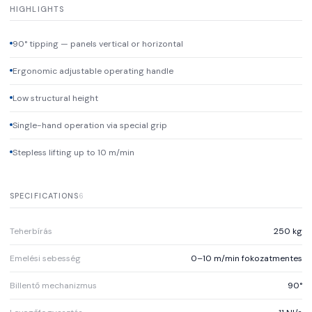
HIGHLIGHTS
90° tipping — panels vertical or horizontal
Ergonomic adjustable operating handle
Low structural height
Single-hand operation via special grip
Stepless lifting up to 10 m/min
SPECIFICATIONS
6
Teherbírás
250 kg
Emelési sebesség
0–10 m/min fokozatmentes
Billentő mechanizmus
90°