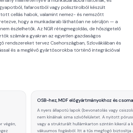
 néhány milliméternyire a munkadarabba hatolnak, és
gyapotból, fafarostból vagy polisztirolból készült
itott cellás habok, valamint nemez- és nemszőtt
retezve, hogy a munkadarab láthatóan ne sérüljön — a
g nem észlelhetők. Az NGR rétegmegoldás, de hőszigetelő
ártók számára gyakran az egyetlen gazdaságos
gó rendszereket tervez Csehországban, Szlovákiában és
ással és a meglévő gyártósorokba történő integrációval
OSB-hez, MDF előgyártmányokhoz és csoma
A nyers állapotú lapok (bevonatolás vagy csiszol
nem kínálnak sima szívófelületet. A nyitott pórus
r végén,
vagy a strukturált hullámkarton szintén kikerül a 
égez
vákuumos fogásból. Itt a tűs megfogó biztosítja 