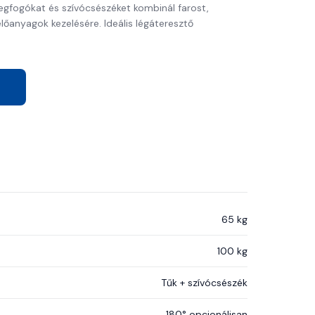
gfogókat és szívócsészéket kombinál farost,
lőanyagok kezelésére. Ideális légáteresztő
65 kg
100 kg
Tűk + szívócsészék
180° opcionálisan