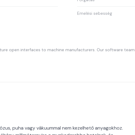
Emelési sebesség
ture open interfaces to machine manufacturers. Our software team 
orózus, puha vagy vákuummal nem kezelhető anyagokhoz.