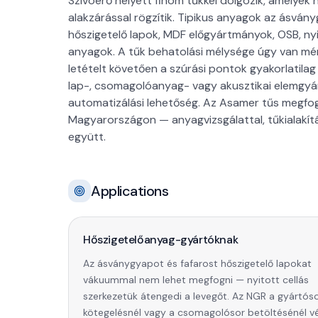
Szívóerő helyett finom tűkkel dolgozik, amelyek
alakzárással rögzítik. Tipikus anyagok az ásvány
hőszigetelő lapok, MDF előgyártmányok, OSB, ny
anyagok. A tűk behatolási mélysége úgy van mé
letételt követően a szúrási pontok gyakorlatila
lap-, csomagolóanyag- vagy akusztikai elemgy
automatizálási lehetőség. Az Asamer tűs megfo
Magyarországon — anyagvizsgálattal, tűkialakít
együtt.
Applications
Hőszigetelőanyag-gyártóknak
Az ásványgyapot és fafarost hőszigetelő lapokat
vákuummal nem lehet megfogni — nyitott cellás
szerkezetük átengedi a levegőt. Az NGR a gyártóso
kötegelésnél vagy a csomagolósor betöltésénél v