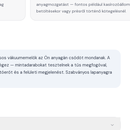
lag
anyagmozgatást — fontos például kasírozóállo
betöltésekor vagy présről történő kötegelésnél.
kásos vákuumemelők az Ön anyagán csődöt mondanak. A
égez — mintadarabokat tesztelnek a tűs megfogóval,
rtóerőt és a felületi megjelenést. Szabványos lapanyagra