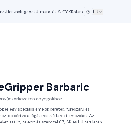
rviz
Hasznalt gepek
Útmutatók & GYIK
Rólunk
HU
eGripper
Barbaric
önnyűszerkezetes anyagokhoz
er egy speciális emelők keretek, fűrészáru és
hez, beleértve a légáteresztő farostlemezeket. Az
t szállít, telepít és szervizel CZ, SK és HU területén.