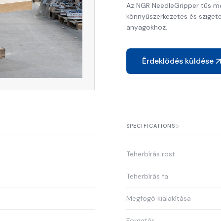
Az NGR NeedleGripper tűs me
könnyűszerkezetes és szigete
anyagokhoz.
Érdeklődés küldése
5
SPECIFICATIONS
Teherbírás rost
Teherbírás fa
Megfogó kialakítása
Forgatás