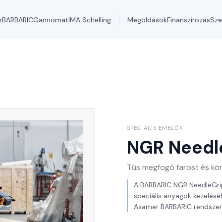
r
BARBARIC
Gannomat
IMA Schelling
Megoldások
Finanszírozás
Sze
SPECIÁLIS EMELŐK
NGR Needl
Tűs megfogó farost és k
A BARBARIC NGR NeedleGripp
speciális anyagok kezelésé
Asamer BARBARIC rendszereke