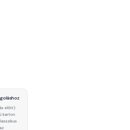
goláshoz
ás előtt)
ú karton
klasszikus
az