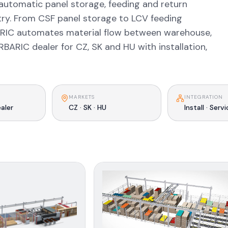
automatic panel storage, feeding and return
try. From CSF panel storage to LCV feeding
ARIC automates material flow between warehouse,
ARIC dealer for CZ, SK and HU with installation,
MARKETS
INTEGRATION
aler
CZ · SK · HU
Install · Serv