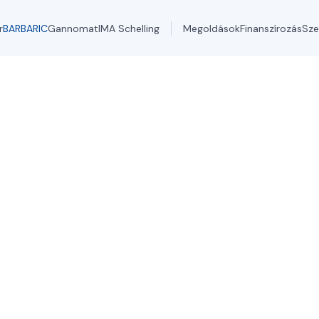
r
BARBARIC
Gannomat
IMA Schelling
Megoldások
Finanszírozás
Sze