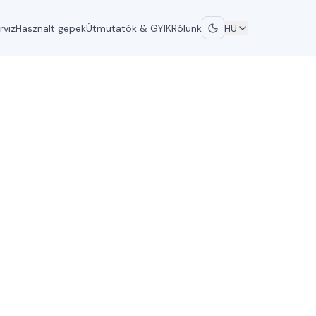
rviz
Hasznalt gepek
Útmutatók & GYIK
Rólunk
HU