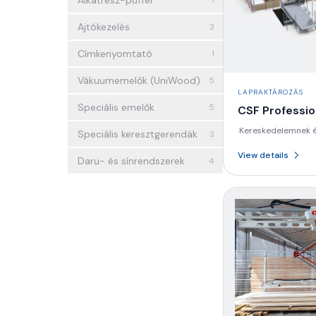
Alkatrész-puffer
1
Ajtókezelés
3
Címkenyomtató
1
Vákuumemelők (UniWood)
5
LAPRAKTÁROZÁS
Speciális emelők
5
CSF Professio
Kereskedelemnek 
·
Speciális keresztgerendák
3
kompakt és költsé
View details
Daru- és sínrendszerek
4