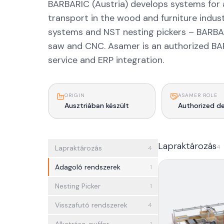
BARBARIC (Austria) develops systems for 
transport in the wood and furniture indus
systems and NST nesting pickers – BARB
saw and CNC. Asamer is an authorized BARB
service and ERP integration.
ORIGIN
ASAMER ROLE
Ausztriában készült
Authorized de
Lapraktározás
4
Lapraktározás
4
Adagoló rendszerek
1
Nesting Picker
1
Visszafutó rendszerek
4