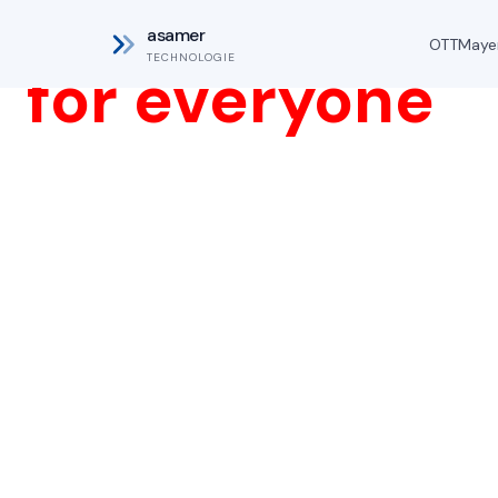
Automation
asamer
OTT
Maye
TECHNOLOGIE
for everyone