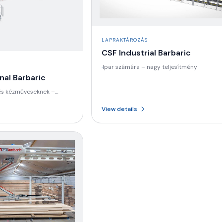
LAPRAKTÁROZÁS
CSF Industrial Barbaric
Ipar számára – nagy teljesítmény
·
nal Barbaric
és kézműveseknek –
ghatékony
View details