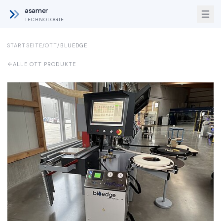
asamer
TECHNOLOGIE
STARTSEITE
/
OTT
/
BLUEDGE
ALLE OTT PRODUKTE