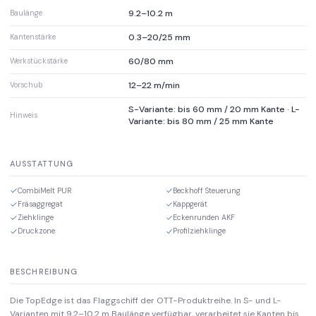
9.2–10.2 m
Baulänge
0.3–20/25 mm
Kantenstärke
60/80 mm
Werkstückstärke
12–22 m/min
Vorschub
S-Variante: bis 60 mm / 20 mm Kante · L-
Hinweis
Variante: bis 80 mm / 25 mm Kante
AUSSTATTUNG
CombiMelt PUR
Beckhoff Steuerung
Fräsaggregat
Kappgerät
Ziehklinge
Eckenrunden AKF
Druckzone
Profilziehklinge
BESCHREIBUNG
Die TopEdge ist das Flaggschiff der OTT-Produktreihe. In S- und L-
Varianten mit 9,2–10,2 m Baulänge verfügbar, verarbeitet sie Kanten bis