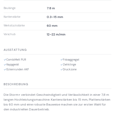
7.8 m
Baulänge
0.3–15 mm
Kantenstärke
60 mm
Werkstückstärke
12–22 m/min
Vorschub
AUSSTATTUNG
CombiMelt PUR
Fräsaggregat
Kappgerät
Ziehklinge
Eckenrunden AKF
Druckzone
BESCHREIBUNG
Die Storm+ verbindet Geschwindigkeit und Verlässlichkeit in einer 7,8 m
langen Hochleistungsmaschine. Kantenstärken bis 15 mm, Plattenstärken
bis 60 mm und eine robuste Bauweise machen sie zur ersten Wahl für
den industriellen Dauerbetrieb.