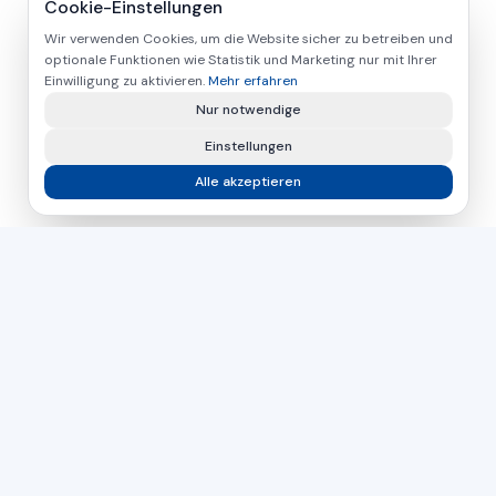
Cookie-Einstellungen
Wir verwenden Cookies, um die Website sicher zu betreiben und
optionale Funktionen wie Statistik und Marketing nur mit Ihrer
Einwilligung zu aktivieren.
Mehr erfahren
Nur notwendige
Einstellungen
Alle akzeptieren
asamer technologie
GMBH
Seit über 30 Jahren Ihr Partner für industrielle Lösungen in
der Holz-, Kunststoff- und Metallbearbeitung.
Tschechien
Slowakei
Ungarn
DIREKTER KONTAKT