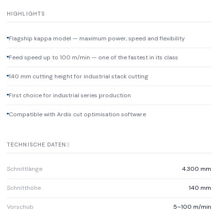
HIGHLIGHTS
Flagship kappa model — maximum power, speed and flexibility
Feed speed up to 100 m/min — one of the fastest in its class
140 mm cutting height for industrial stack cutting
First choice for industrial series production
Compatible with Ardis cut optimisation software
TECHNISCHE DATEN
3
Schnittlänge
4.300 mm
Schnitthöhe
140 mm
Vorschub
5–100 m/min