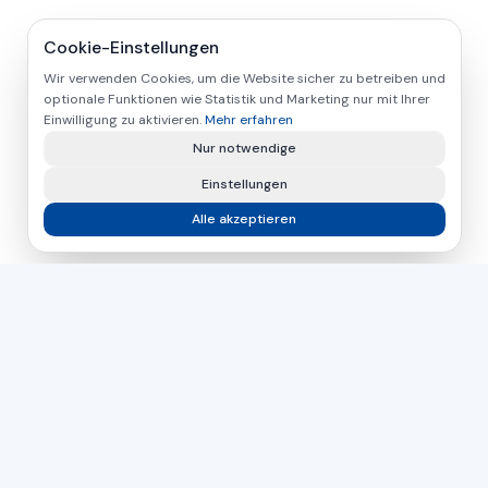
Cookie-Einstellungen
Wir verwenden Cookies, um die Website sicher zu betreiben und
optionale Funktionen wie Statistik und Marketing nur mit Ihrer
Einwilligung zu aktivieren.
Mehr erfahren
Nur notwendige
Einstellungen
Alle akzeptieren
asamer technologie
GMBH
Seit über 30 Jahren Ihr Partner für industrielle Lösungen in
der Holz-, Kunststoff- und Metallbearbeitung.
Tschechien
Slowakei
Ungarn