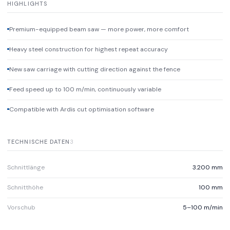
HIGHLIGHTS
Premium-equipped beam saw — more power, more comfort
Heavy steel construction for highest repeat accuracy
New saw carriage with cutting direction against the fence
Feed speed up to 100 m/min, continuously variable
Compatible with Ardis cut optimisation software
TECHNISCHE DATEN
3
Schnittlänge
3.200 mm
Schnitthöhe
100 mm
Vorschub
5–100 m/min