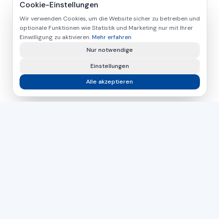
Cookie-Einstellungen
Wir verwenden Cookies, um die Website sicher zu betreiben und
optionale Funktionen wie Statistik und Marketing nur mit Ihrer
Einwilligung zu aktivieren.
Mehr erfahren
Nur notwendige
Einstellungen
Alle akzeptieren
asamer technologie
GMBH
Seit über 30 Jahren Ihr Partner für industrielle Lösungen in
der Holz-, Kunststoff- und Metallbearbeitung.
Tschechien
Slowakei
Ungarn
DIREKTER KONTAKT