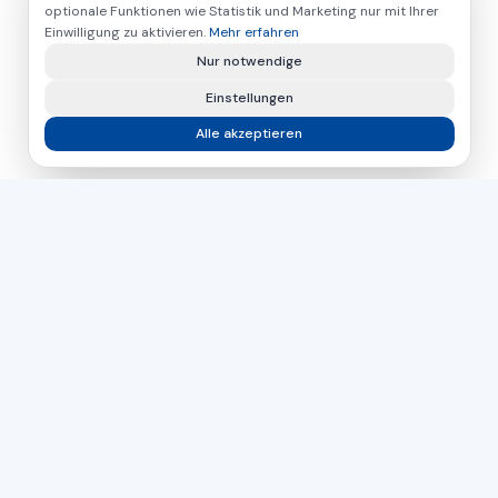
optionale Funktionen wie Statistik und Marketing nur mit Ihrer
Einwilligung zu aktivieren.
Mehr erfahren
Nur notwendige
Einstellungen
Alle akzeptieren
asamer technologie
GMBH
Seit über 30 Jahren Ihr Partner für industrielle Lösungen in
der Holz-, Kunststoff- und Metallbearbeitung.
Tschechien
Slowakei
Ungarn
DIREKTER KONTAKT
+43 664 26 33 132
(AT)
+420 724 056 965
(CZ)