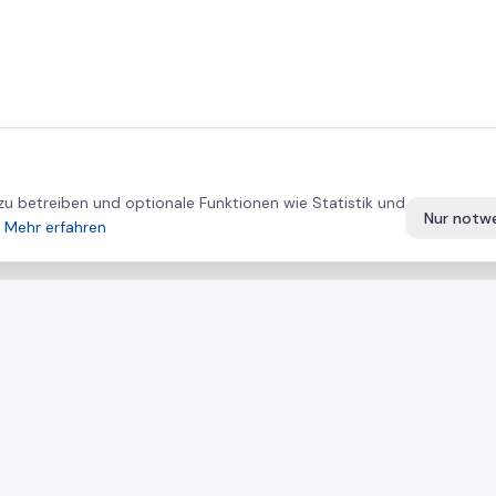
u betreiben und optionale Funktionen wie Statistik und
Nur notw
Mehr erfahren
DIREKTER KONTAKT
PRODUKTE
+43 664 26 33 132
(AT)
Mayer Sägen
+420 724 056 965
(CZ)
OTT Kantenlei
office@asamer.net
BARBARIC Lage