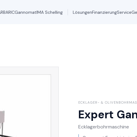
ARBARIC
Gannomat
IMA Schelling
Lösungen
Finanzierung
Service
Ge
ECKLAGER- & OLIVENBOHRMA
Expert
Gan
Ecklagerbohrmaschine