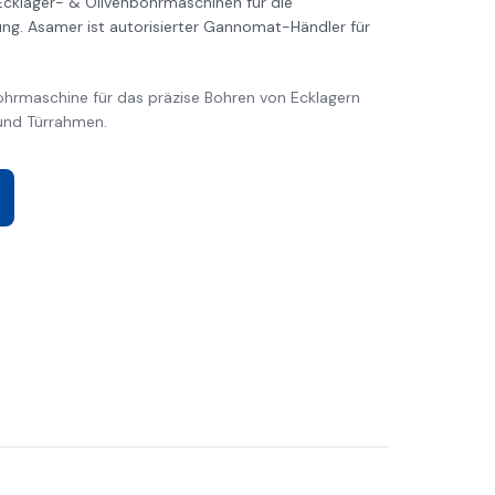
Ecklager- & Olivenbohrmaschinen für die
ung. Asamer ist autorisierter Gannomat-Händler für
bohrmaschine für das präzise Bohren von Ecklagern
 und Türrahmen.