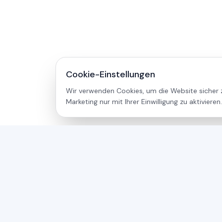
Cookie-Einstellungen
Wir verwenden Cookies, um die Website sicher z
Marketing nur mit Ihrer Einwilligung zu aktivieren.
asamer technologie
GMBH
Seit über 30 Jahren Ihr Partner für industrielle
Lösungen in der Holz-, Kunststoff- und
Metallbearbeitung.