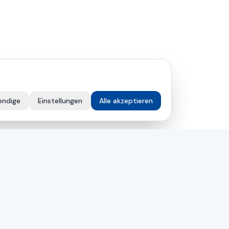
endige
Einstellungen
Alle akzeptieren
UNTERNEHMEN
Lösungen
mer
Service
r
Über uns