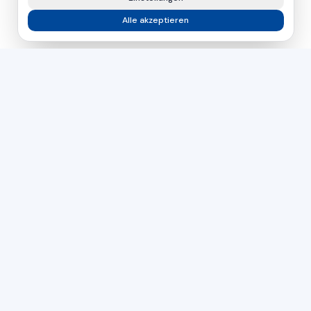
Alle akzeptieren
asamer technologie
GMBH
Seit über 30 Jahren Ihr Partner für industrielle Lösungen in
der Holz-, Kunststoff- und Metallbearbeitung.
Tschechien
Slowakei
Ungarn
DIREKTER KONTAKT
+43 664 26 33 132
(AT)
+420 724 056 965
(CZ)
office@asamer.net
PRODUKTE