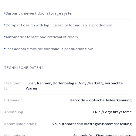
Barbaric's newest door storage system
Compact design with high capacity for industrial production
Automatic storage and retrieval of doors
Fast access times for continuous production flow
TECHNISCHE DATEN
6
Geeignet
Türen, Rahmen, Bodenbeläge (Vinyl/Parkett), verpackte
für
Waren
Erkennung
Barcode + optische Teileerkennung
Anbindung
ERP-/Logistiksysteme
Kommissionierung
Vollautomatische Auftragszusammenstellung
Manipulator
Saugnäpfe + Klemmmechanismus