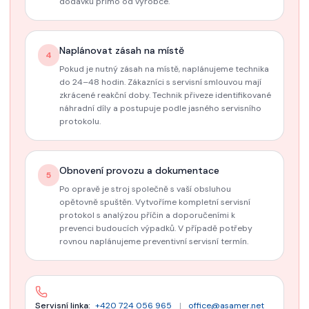
dodávku přímo od výrobce.
Naplánovat zásah na místě
4
Pokud je nutný zásah na místě, naplánujeme technika
do 24–48 hodin. Zákazníci s servisní smlouvou mají
zkrácené reakční doby. Technik přiveze identifikované
náhradní díly a postupuje podle jasného servisního
protokolu.
Obnovení provozu a dokumentace
5
Po opravě je stroj společně s vaší obsluhou
opětovně spuštěn. Vytvoříme kompletní servisní
protokol s analýzou příčin a doporučeními k
prevenci budoucích výpadků. V případě potřeby
rovnou naplánujeme preventivní servisní termín.
Servisní linka:
+420 724 056 965
|
office@asamer.net