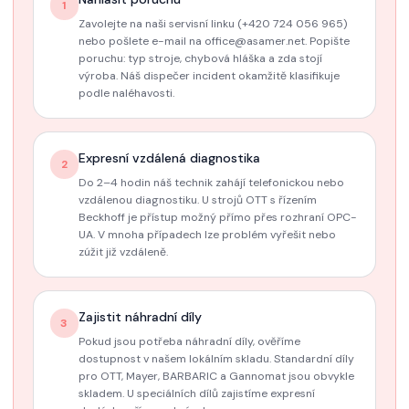
1
Zavolejte na naši servisní linku (+420 724 056 965)
nebo pošlete e-mail na office@asamer.net. Popište
poruchu: typ stroje, chybová hláška a zda stojí
výroba. Náš dispečer incident okamžitě klasifikuje
podle naléhavosti.
Expresní vzdálená diagnostika
2
Do 2–4 hodin náš technik zahájí telefonickou nebo
vzdálenou diagnostiku. U strojů OTT s řízením
Beckhoff je přístup možný přímo přes rozhraní OPC-
UA. V mnoha případech lze problém vyřešit nebo
zúžit již vzdáleně.
Zajistit náhradní díly
3
Pokud jsou potřeba náhradní díly, ověříme
dostupnost v našem lokálním skladu. Standardní díly
pro OTT, Mayer, BARBARIC a Gannomat jsou obvykle
skladem. U speciálních dílů zajistíme expresní