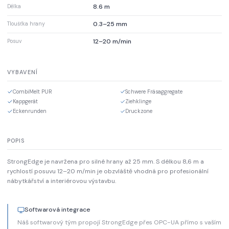
8.6 m
Délka
0.3–25 mm
Tloušťka hrany
12–20 m/min
Posuv
VYBAVENÍ
CombiMelt PUR
Schwere Fräsaggregate
Kappgerät
Ziehklinge
Eckenrunden
Druckzone
POPIS
StrongEdge je navržena pro silné hrany až 25 mm. S délkou 8,6 m a
rychlostí posuvu 12–20 m/min je obzvláště vhodná pro profesionální
nábytkářství a interiérovou výstavbu.
Softwarová integrace
Náš softwarový tým propojí StrongEdge přes OPC-UA přímo s vaším