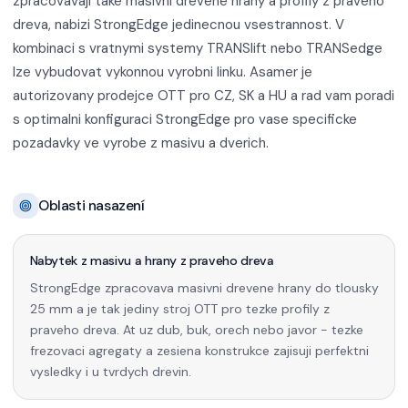
zpracovavaji take masivni drevene hrany a profily z praveho
dreva, nabizi StrongEdge jedinecnou vsestrannost. V
kombinaci s vratnymi systemy TRANSlift nebo TRANSedge
lze vybudovat vykonnou vyrobni linku. Asamer je
autorizovany prodejce OTT pro CZ, SK a HU a rad vam poradi
s optimalni konfiguraci StrongEdge pro vase specificke
pozadavky ve vyrobe z masivu a dverich.
Oblasti nasazení
Nabytek z masivu a hrany z praveho dreva
StrongEdge zpracovava masivni drevene hrany do tlousky
25 mm a je tak jediny stroj OTT pro tezke profily z
praveho dreva. At uz dub, buk, orech nebo javor - tezke
frezovaci agregaty a zesiena konstrukce zajisuji perfektni
vysledky i u tvrdych drevin.