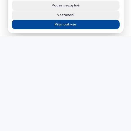
Pouze nezbytné
Nastavení
Přijmout vše
asamer technologie
GMBH
Již více než 30 let váš partner pro průmyslová řešení ve
zpracování dřeva, plastů a kovů.
Česká republika
Slovensko
Maďarsko
PŘÍMÝ KONTAKT
+43 664 26 33 132
(AT)
+420 724 056 965
(CZ)
office@asamer.net