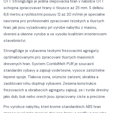
OTT StrongEdge je jedina olepovacka hran v nabidce OTT
schopna zpracovavat hrany o tlousce az 25 mm. S delkou
8,6 metru a rychlostmi posuvu 12 az 20 m/min je specialne
navrzena pro profesionalni zpracovani tezskych a tlustych
hran, jak jsou vyzadovany pri vyrobe nabytku z masivu,
dvereni a okenne vyrobe a ve vysoko kvalitnim interierovem
stavebnistvi.
StrongEdge je vybavena tezkymi frezovacimi agregaty
optimalizovanymi pro zpracovani tlustych masivnich
drevenych hran. System CombiMelt PUR je soucasti
standardni vybavy a zajisuji vodetesne, vysoce zatizitelne
lepene spoje. Tlakova zona, oriznute zarizeni, skrabka a
zaoblovani rohu doplnuji vybaveni. Zesiena konstrukce
frezovacich a obrabecich agregatu zajisuji, ze i tvrde dreviny
jako dub, buk nebo orech jsou zpracovany ciste a precizne.
Pro vyrobce nabytku, kteri krome standardnich ABS hran