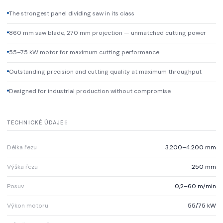
The strongest panel dividing saw in its class
860 mm saw blade, 270 mm projection — unmatched cutting power
55–75 kW motor for maximum cutting performance
Outstanding precision and cutting quality at maximum throughput
Designed for industrial production without compromise
TECHNICKÉ ÚDAJE
6
Délka řezu
3.200–4.200 mm
Výška řezu
250 mm
Posuv
0,2–60 m/min
Výkon motoru
55/75 kW