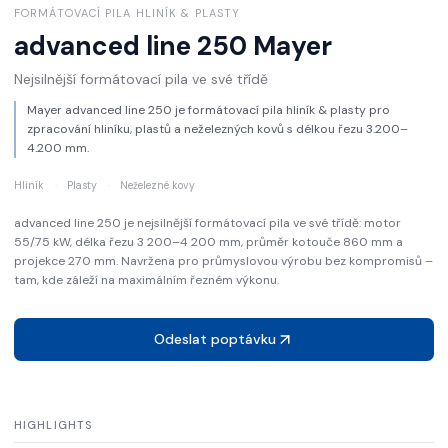
FORMÁTOVACÍ PILA HLINÍK & PLASTY
advanced line 250
Mayer
Nejsilnější formátovací pila ve své třídě
Mayer advanced line 250 je formátovací pila hliník & plasty pro
zpracování hliníku, plastů a neželezných kovů s délkou řezu 3.200–
4.200 mm.
Hliník
·
Plasty
·
Neželezné kovy
advanced line 250 je nejsilnější formátovací pila ve své třídě: motor
55/75 kW, délka řezu 3 200–4 200 mm, průměr kotouče 860 mm a
projekce 270 mm. Navržena pro průmyslovou výrobu bez kompromisů –
tam, kde záleží na maximálním řezném výkonu.
Odeslat poptávku
HIGHLIGHTS