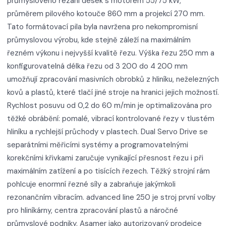
průmyslového řezání desek s motorem 55/75 kW,
průměrem pilového kotouče 860 mm a projekcí 270 mm.
Tato formátovací pila byla navržena pro nekompromisní
průmyslovou výrobu, kde stejně záleží na maximálním
řezném výkonu i nejvyšší kvalitě řezu. Výška řezu 250 mm a
konfigurovatelná délka řezu od 3 200 do 4 200 mm
umožňují zpracování masivních obrobků z hliníku, neželezných
kovů a plastů, které tlačí jiné stroje na hranici jejich možností.
Rychlost posuvu od 0,2 do 60 m/min je optimalizována pro
těžké obrábění: pomalé, vibrací kontrolované řezy v tlustém
hliníku a rychlejší průchody v plastech. Dual Servo Drive se
separátními měřicími systémy a programovatelnými
korekčními křivkami zaručuje vynikající přesnost řezu i při
maximálním zatížení a po tisících řezech. Těžký strojní rám
pohlcuje enormní řezné síly a zabraňuje jakýmkoli
rezonančním vibracím. advanced line 250 je stroj první volby
pro hliníkárny, centra zpracování plastů a náročné
průmyslové podniky. Asamer jako autorizovaný prodejce