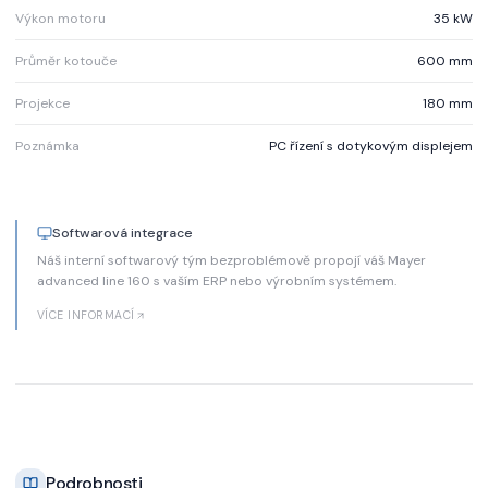
Výkon motoru
35 kW
Průměr kotouče
600 mm
Projekce
180 mm
Poznámka
PC řízení s dotykovým displejem
Softwarová integrace
Náš interní softwarový tým bezproblémově propojí váš Mayer
advanced line 160 s vaším ERP nebo výrobním systémem.
VÍCE INFORMACÍ
Podrobnosti