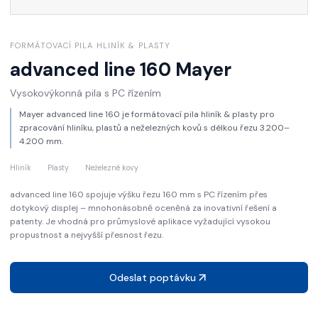
FORMÁTOVACÍ PILA HLINÍK & PLASTY
advanced line 160
Mayer
Vysokovýkonná pila s PC řízením
Mayer advanced line 160 je formátovací pila hliník & plasty pro
zpracování hliníku, plastů a neželezných kovů s délkou řezu 3.200–
4.200 mm.
Hliník
·
Plasty
·
Neželezné kovy
advanced line 160 spojuje výšku řezu 160 mm s PC řízením přes
dotykový displej – mnohonásobně oceněná za inovativní řešení a
patenty. Je vhodná pro průmyslové aplikace vyžadující vysokou
propustnost a nejvyšší přesnost řezu.
Odeslat poptávku