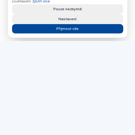
souhlasem.
Zjistit více
Pouze nezbytné
Nastavení
Přijmout vše
asamer technologie
GMBH
Již více než 30 let váš partner pro průmyslová řešení ve
zpracování dřeva, plastů a kovů.
Česká republika
Slovensko
Maďarsko
PŘÍMÝ KONTAKT
+43 664 26 33 132
(AT)
+420 724 056 965
(CZ)