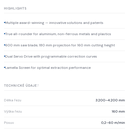
HIGHLIGHTS
Multiple award-winning — innovative solutions and patents
True all-rounder for aluminium, non-ferrous metals and plastics
600 mm saw blade, 180 mm projection for 160 mm cutting height
Dual Servo Drive with programmable correction curves
Lamella Screen for optimal extraction performance
TECHNICKÉ ÚDAJE
7
Délka řezu
3.200–4.200 mm
Výška řezu
160 mm
Posuv
0,2–60 m/min