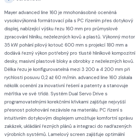
Mayer advanced line 160 je mnohonásobně oceněná
vysokovýkonná formátovací pila s PC řízením přes dotykový
displej, nabízející výšku řezu 160 mm pro průmyslové
zpracování hliníku, neželezných kovů a plastů. Výkonný motor
35 kW pohání pilový kotouč 600 mm s projekcí 180 mm a
dodává řezný výkon potřebný pro tlusté hliníkové kompozitní
desky, masivní plastové bloky a obrobky z neželezných kovů.
Délka řezu je konfigurovatelná mezi 3 200 a 4 200 mm při
rychlosti posuvu 0,2 až 60 m/min. advanced line 160 získala
několik ocenění za inovativní řešení a patenty a stanovuje
měřítka ve své třídě. Systém Dual Servo Drive s
programovatelnými korekčními křivkami zajišťuje nejvyšší
přesnost polohování nezávisle na materiálu. PC řízení s
intuitivním dotykovým displejem umožňuje komfortní správu
zakázek, ukládání řezných plánů a integraci do nadřazených
výrobních systémů. Lamelový screen zajišťuje optimální