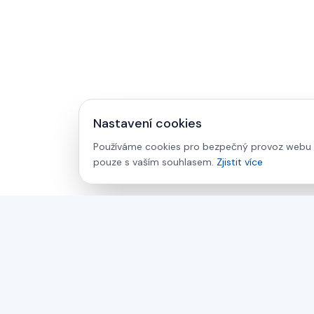
Nastavení cookies
Používáme cookies pro bezpečný provoz webu a 
pouze s vaším souhlasem.
Zjistit více
asamer technologie
GMBH
Již více než 30 let váš partner pro průmyslová řešení
ve zpracování dřeva, plastů a kovů.