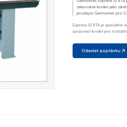
Gannomat Express S1 RTA je
zalisovává kování jako záv
prodejce Gannomat pro CZ
Express S1 RTA je speciálně o
spojovací kování pro rozložit
Odeslat poptávku