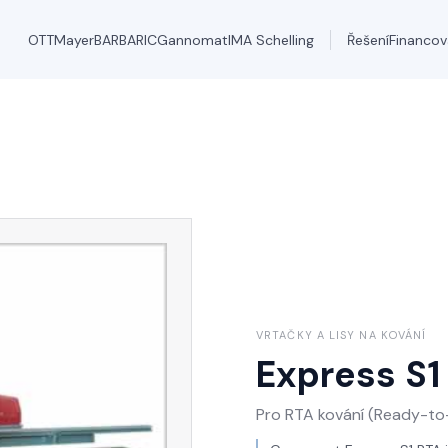
OTT
Mayer
BARBARIC
Gannomat
IMA Schelling
Řešení
Financov
VRTAČKY A LISY NA KOVÁNÍ
Express S1
Pro RTA kování (Ready-t