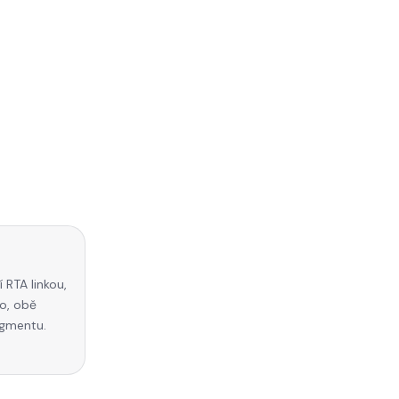
 RTA linkou,
no, obě
egmentu.