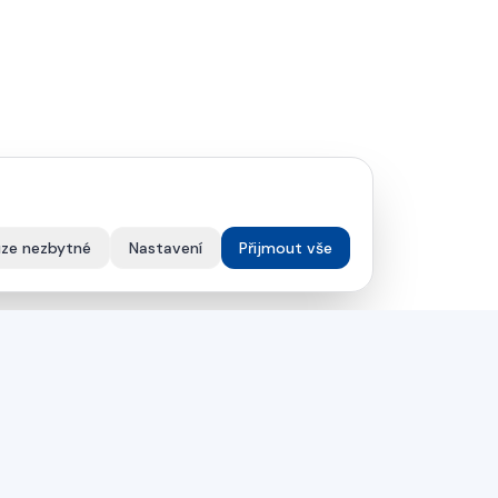
ze nezbytné
Nastavení
Přijmout vše
SPOLEČNOST
Řešení
an OTT
Servis