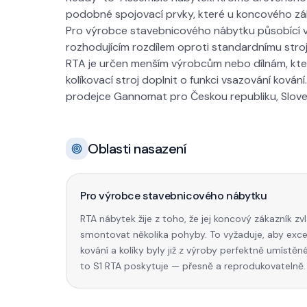
podobné spojovací prvky, které u koncového z
Pro výrobce stavebnicového nábytku působící v z
rozhodujícím rozdílem oproti standardnímu stroji
RTA je určen menším výrobcům nebo dílnám, kteří
kolíkovací stroj doplnit o funkci vsazování kov
prodejce Gannomat pro Českou republiku, Slov
Oblasti nasazení
Pro výrobce stavebnicového nábytku
RTA nábytek žije z toho, že jej koncový zákazník zv
smontovat několika pohyby. To vyžaduje, aby exce
kování a kolíky byly již z výroby perfektně umístěn
to S1 RTA poskytuje — přesně a reprodukovatelně.