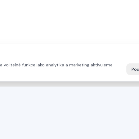
volitelné funkce jako analytika a marketing aktivujeme
Pou
PŘÍMÝ KONTAKT
PRODUKTY
+43 664 26 33 132
(AT)
Pily Mayer
+420 724 056 965
(CZ)
Olepovačky hr