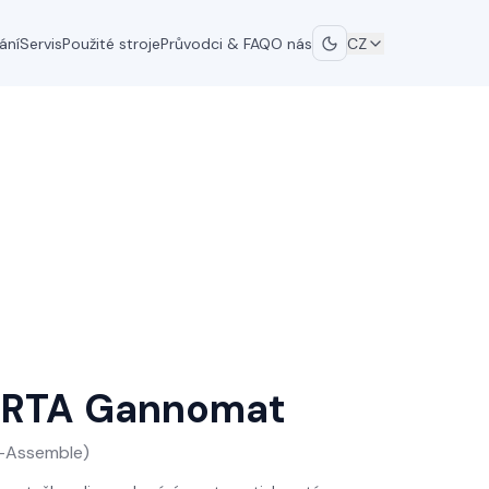
ání
Servis
Použité stroje
Průvodci & FAQ
O nás
CZ
 RTA
Gannomat
o-Assemble)