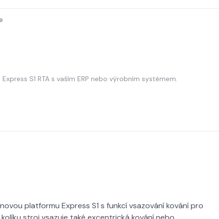
e
t Express S1 RTA s vaším ERP nebo výrobním systémem.
ovou platformu Express S1 s funkcí vsazování kování pro
líku stroj vsazuje také excentrická kování nebo