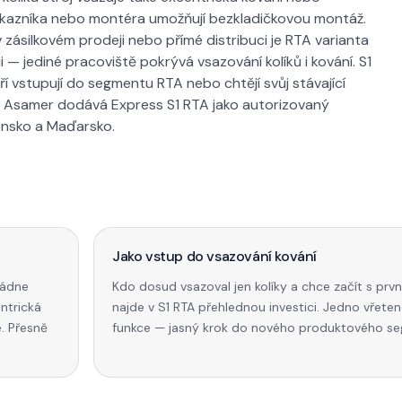
ákazníka nebo montéra umožňují bezkladičkovou montáž.
ásilkovém prodeji nebo přímé distribuci je RTA varianta
 — jediné pracoviště pokrývá vsazování kolíků i kování. S1
 vstupují do segmentu RTA nebo chtějí svůj stávající
ání. Asamer dodává Express S1 RTA jako autorizovaný
ensko a Maďarsko.
Jako vstup do vsazování kování
ládne
Kdo dosud vsazoval jen kolíky a chce začít s první
ntrická
najde v S1 RTA přehlednou investici. Jedno vřete
é. Přesně
funkce — jasný krok do nového produktového s