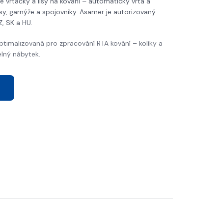
 vrtačky a lisy na kování – automaticky vrtá a
ěsy, garnýže a spojovníky. Asamer je autorizovaný
, SK a HU.
ptimalizovaná pro zpracování RTA kování – kolíky a
elný nábytek.