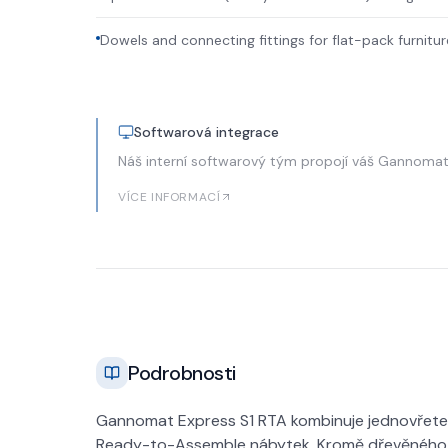
Dowels and connecting fittings for flat-pack furnitur
Softwarová integrace
Náš interní softwarový tým propojí váš Gannoma
VÍCE INFORMACÍ
Podrobnosti
Gannomat Express S1 RTA kombinuje jednovřeten
Ready-to-Assemble nábytek. Kromě dřevěného ko