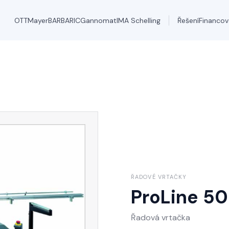
OTT
Mayer
BARBARIC
Gannomat
IMA Schelling
Řešení
Financov
ŘADOVÉ VRTAČKY
ProLine 50
Řadová vrtačka