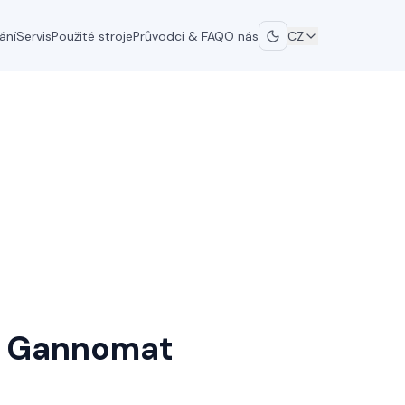
ání
Servis
Použité stroje
Průvodci & FAQ
O nás
CZ
Gannomat