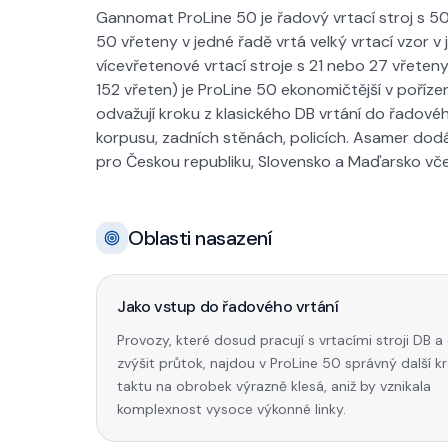
Gannomat ProLine 50 je řadový vrtací stroj s 5
50 vřeteny v jedné řadě vrtá velký vrtací vzor v 
vícevřetenové vrtací stroje s 21 nebo 27 vřet
152 vřeten) je ProLine 50 ekonomičtější v poříze
odvažují kroku z klasického DB vrtání do řadové
korpusu, zadních stěnách, policích. Asamer do
pro Českou republiku, Slovensko a Maďarsko včet
Oblasti nasazení
Jako vstup do řadového vrtání
Provozy, které dosud pracují s vrtacími stroji DB a 
zvýšit průtok, najdou v ProLine 50 správný další k
taktu na obrobek výrazně klesá, aniž by vznikala
komplexnost vysoce výkonné linky.