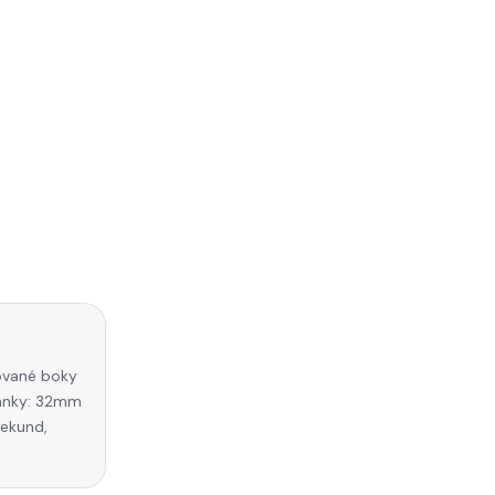
zované boky
ránky: 32mm
sekund,