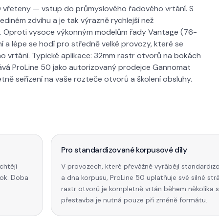
0 vřeteny — vstup do průmyslového řadového vrtání. S
jediném zdvihu a je tak výrazně rychlejší než
eny. Oproti vysoce výkonným modelům řady Vantage (76-
ní a lépe se hodí pro středně velké provozy, které se
ho vrtání. Typické aplikace: 32mm rastr otvorů na bokách
dává ProLine 50 jako autorizovaný prodejce Gannomat
ně seřízení na vaše rozteče otvorů a školení obsluhy.
Pro standardizované korpusové díly
chtějí
V provozech, které převážně vyrábějí standardi
rok. Doba
a dna korpusu, ProLine 50 uplatňuje své silné st
rastr otvorů je kompletně vrtán během několika 
přestavba je nutná pouze při změně formátu.