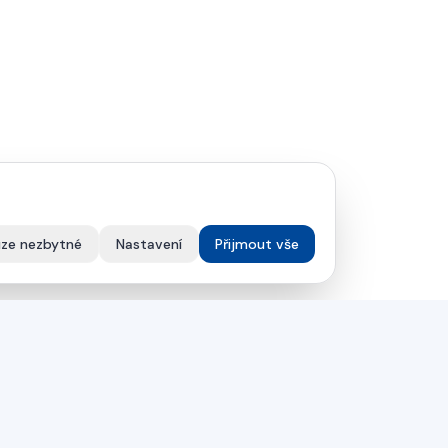
ze nezbytné
Nastavení
Přijmout vše
SPOLEČNOST
Řešení