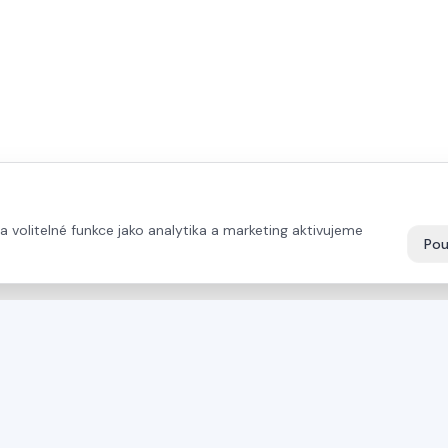
volitelné funkce jako analytika a marketing aktivujeme
Pou
PŘÍMÝ KONTAKT
PRODUKTY
+43 664 26 33 132
(AT)
Pily Mayer
+420 724 056 965
(CZ)