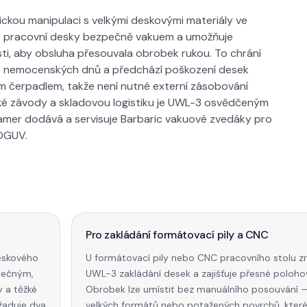
ckou manipulaci s velkými deskovými materiály ve
bo pracovní desky bezpečně vakuem a umožňuje
i, aby obsluha přesouvala obrobek rukou. To chrání
et nemocenských dnů a předchází poškození desek
 čerpadlem, takže není nutné externí zásobování
ské závody a skladovou logistiku je UWL-3 osvědčeným
amer dodává a servisuje Barbaric vakuové zvedáky pro
 DGUV.
Pro zakládání formátovací pily a CNC
deskového
U formátovací pily nebo CNC pracovního stolu zr
pečným,
UWL-3 zakládání desek a zajišťuje přesné poloho
 a těžké
Obrobek lze umístit bez manuálního posouvání —
žaduje dva
velkých formátů nebo potažených povrchů, které