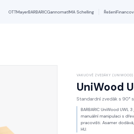
OTT
Mayer
BARBARIC
Gannomat
IMA Schelling
Řešení
Financov
VAKUOVÉ ZVEDÁKY (UNIWOOD)
UniWood 
Standardní zvedák s 90° s
BARBARIC UniWood UWL 3 j
manuální manipulaci s dřev
pracovišti. Asamer dodává,
HU.