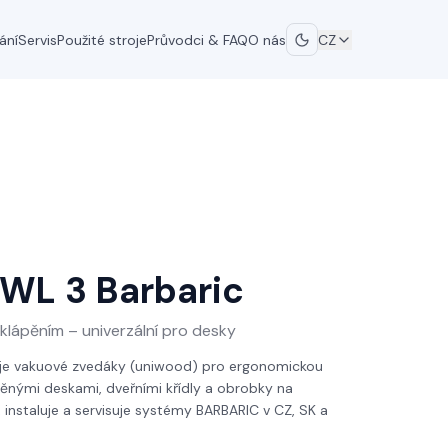
ání
Servis
Použité stroje
Průvodci & FAQ
O nás
CZ
UWL 3
Barbaric
klápěním – univerzální pro desky
e vakuové zvedáky (uniwood) pro ergonomickou
ěnými deskami, dveřními křídly a obrobky na
 instaluje a servisuje systémy BARBARIC v CZ, SK a