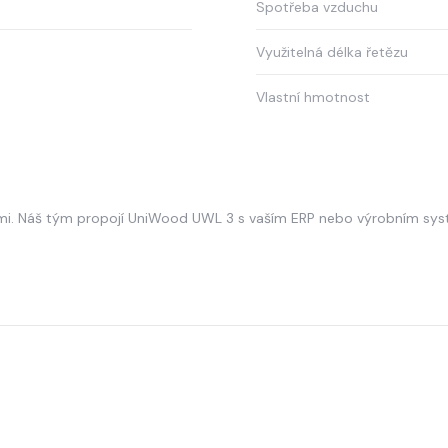
Spotřeba vzduchu
Využitelná délka řetězu
Vlastní hmotnost
ími. Náš tým propojí UniWood UWL 3 s vaším ERP nebo výrobním sy