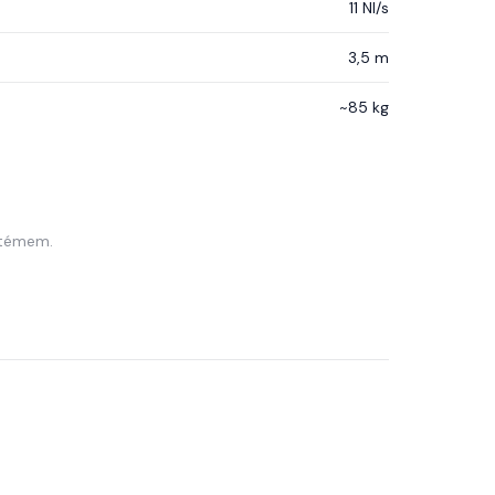
11 Nl/s
3,5 m
~85 kg
stémem.