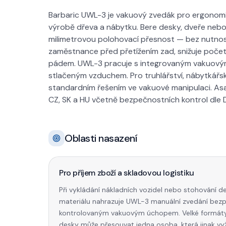
Barbaric UWL-3 je vakuový zvedák pro ergonomi
výrobě dřeva a nábytku. Bere desky, dveře ne
milimetrovou polohovací přesnost — bez nutnost
zaměstnance před přetížením zad, snižuje poč
pádem. UWL-3 pracuje s integrovaným vakuovým
stlačeným vzduchem. Pro truhlářství, nábytkář
standardním řešením ve vakuové manipulaci. As
CZ, SK a HU včetně bezpečnostních kontrol dle
Oblasti nasazení
Pro příjem zboží a skladovou logistiku
Při vykládání nákladních vozidel nebo stohování 
materiálu nahrazuje UWL-3 manuální zvedání bez
kontrolovaným vakuovým úchopem. Velké formáty
desky může přesouvat jedna osoba, která jinak vy