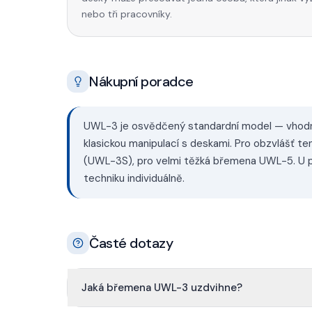
nebo tři pracovníky.
Nákupní poradce
UWL-3 je osvědčený standardní model — vhodný
klasickou manipulací s deskami. Pro obzvlášť t
(UWL-3S), pro velmi těžká břemena UWL-5. U p
techniku individuálně.
Časté dotazy
Jaká břemena UWL-3 uzdvihne?