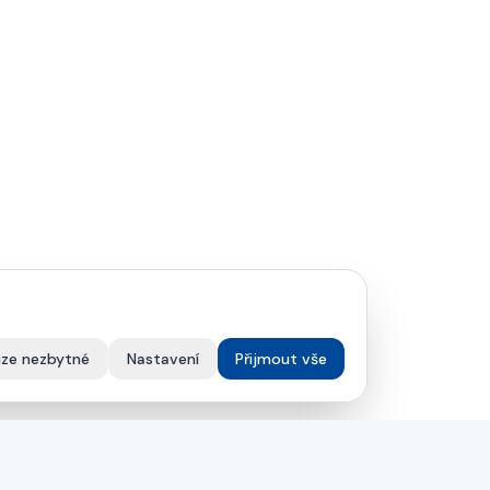
ze nezbytné
Nastavení
Přijmout vše