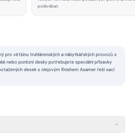
poškrábat.
 pro většinu truhlárenských a nábytkářských provozů s
enké nebo porézní desky potřebujete speciální přísavky
otažených desek s olejovým finishem Asamer řeší sací