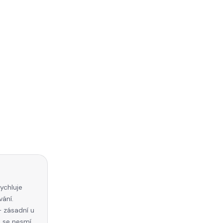
ychluje
vání.
 zásadní u
 se nesmí