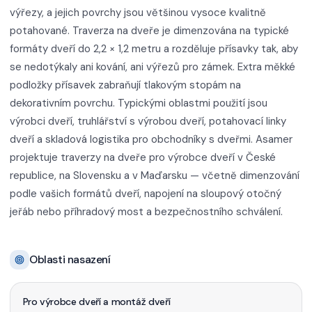
výřezy, a jejich povrchy jsou většinou vysoce kvalitně
potahované. Traverza na dveře je dimenzována na typické
formáty dveří do 2,2 × 1,2 metru a rozděluje přísavky tak, aby
se nedotýkaly ani kování, ani výřezů pro zámek. Extra měkké
podložky přísavek zabraňují tlakovým stopám na
dekorativním povrchu. Typickými oblastmi použití jsou
výrobci dveří, truhlářství s výrobou dveří, potahovací linky
dveří a skladová logistika pro obchodníky s dveřmi. Asamer
projektuje traverzy na dveře pro výrobce dveří v České
republice, na Slovensku a v Maďarsku — včetně dimenzování
podle vašich formátů dveří, napojení na sloupový otočný
jeřáb nebo příhradový most a bezpečnostního schválení.
Oblasti nasazení
Pro výrobce dveří a montáž dveří