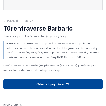
SPECIÁLNÍ TRAVERZY
Türentraverse
Barbaric
Traverza pro dveře se skleněnými výřezy
BARBARIC Türentraverse je speciální traverzy pro bezpečnou
vakuovou manipulaci se speciálními obrobky, jako jsou tenké desky,
dveře se skleněnými výřezy nebo plechové a plexisklové díly. Asamer
dodává, instaluje a servisuje systémy BARBARIC v CZ, SK a HU.
Dveřní traverza se 4 oválnými přísavkami (377×81 mm) je určena pro
manipulaci s dveřmi se skleněnými výřezy.
Odeslat poptávku
HIGHLIGHTS