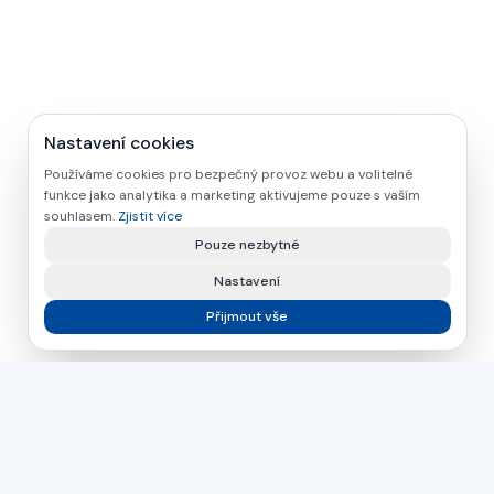
Nastavení cookies
Používáme cookies pro bezpečný provoz webu a volitelné
funkce jako analytika a marketing aktivujeme pouze s vaším
souhlasem.
Zjistit více
Pouze nezbytné
Nastavení
Přijmout vše
asamer technologie
GMBH
Již více než 30 let váš partner pro průmyslová řešení ve