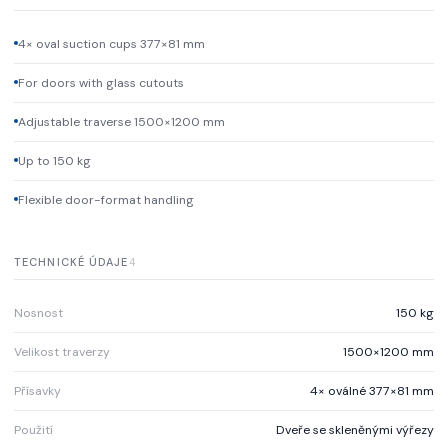
4× oval suction cups 377×81 mm
For doors with glass cutouts
Adjustable traverse 1500×1200 mm
Up to 150 kg
Flexible door-format handling
TECHNICKÉ ÚDAJE
4
Nosnost
150 kg
Velikost traverzy
1500×1200 mm
Přísavky
4× oválné 377×81 mm
Použití
Dveře se skleněnými výřezy