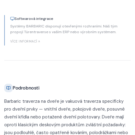
Softwarová integrace
Systémy BARBARIC disponují otevřenými rozhraními. Náš tým
propojí Türentraverse s vaším ERP nebo výrobním systémem.
VÍCE INFORMACÍ
Podrobnosti
Barbaric traverza na dveře je vakuová traverza specificky
pro dveřní prvky — vnitřní dveře, pokojové dveře, posuvné
dveřní křídla nebo potažené dveřní polotovary. Dveře mají
oproti klasickým deskovým produktům zvláštní požadavky:
jsou podlouhlé, často opatřené kováním, polodrážkami nebo