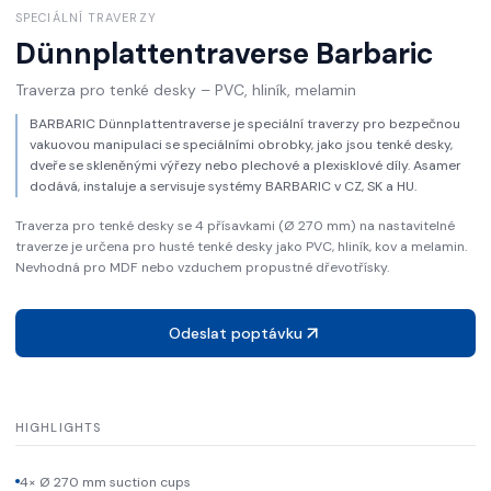
SPECIÁLNÍ TRAVERZY
Dünnplattentraverse
Barbaric
Traverza pro tenké desky – PVC, hliník, melamin
BARBARIC Dünnplattentraverse je speciální traverzy pro bezpečnou
vakuovou manipulaci se speciálními obrobky, jako jsou tenké desky,
dveře se skleněnými výřezy nebo plechové a plexisklové díly. Asamer
dodává, instaluje a servisuje systémy BARBARIC v CZ, SK a HU.
Traverza pro tenké desky se 4 přísavkami (Ø 270 mm) na nastavitelné
traverze je určena pro husté tenké desky jako PVC, hliník, kov a melamin.
Nevhodná pro MDF nebo vzduchem propustné dřevotřísky.
Odeslat poptávku
HIGHLIGHTS
4× Ø 270 mm suction cups