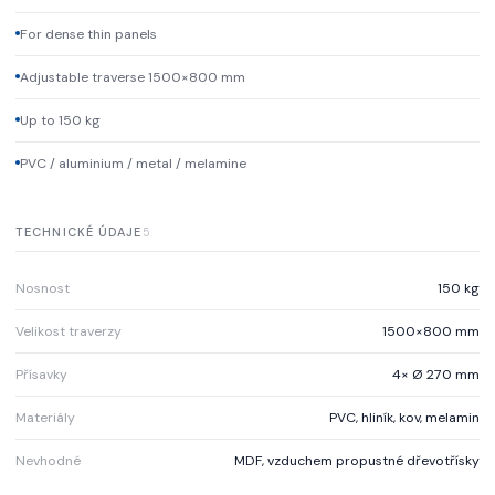
For dense thin panels
Adjustable traverse 1500×800 mm
Up to 150 kg
PVC / aluminium / metal / melamine
TECHNICKÉ ÚDAJE
5
Nosnost
150 kg
Velikost traverzy
1500×800 mm
Přísavky
4× Ø 270 mm
Materiály
PVC, hliník, kov, melamin
Nevhodné
MDF, vzduchem propustné dřevotřísky