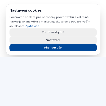
Nastavení cookies
Používáme cookies pro bezpečný provoz webu a volitelné
funkce jako analytika a marketing aktivujeme pouze s vaším
souhlasem.
Zjistit více
Pouze nezbytné
Nastavení
Přijmout vše
asamer technologie
GMBH
Již více než 30 let váš partner pro průmyslová řešení ve
zpracování dřeva, plastů a kovů.
Česká republika
Slovensko
Maďarsko