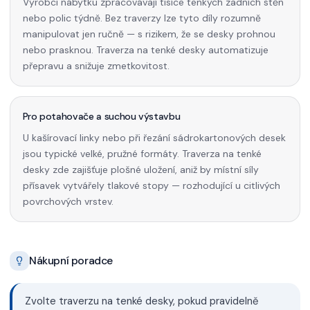
Výrobci nábytku zpracovávají tisíce tenkých zadních stěn
nebo polic týdně. Bez traverzy lze tyto díly rozumně
manipulovat jen ručně — s rizikem, že se desky prohnou
nebo prasknou. Traverza na tenké desky automatizuje
přepravu a snižuje zmetkovitost.
Pro potahovače a suchou výstavbu
U kašírovací linky nebo při řezání sádrokartonových desek
jsou typické velké, pružné formáty. Traverza na tenké
desky zde zajišťuje plošné uložení, aniž by místní síly
přísavek vytvářely tlakové stopy — rozhodující u citlivých
povrchových vrstev.
Nákupní poradce
Zvolte traverzu na tenké desky, pokud pravidelně