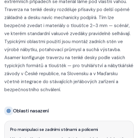
extrémních případech se materiál láme pod vlastní vahou.
Traverza na tenké desky rozděluje přísavky po delší opěrné
základně a desku navíc mechanicky podpírá. Tím lze
bezpečně zvedat i materiály o tloušťce 2–3 mm — scénář,
ve kterém standardní vakuové zvedáky pravidelně selhávají.
Typickými oblastmi použití jsou montáž zadních stěn ve
výrobě nábytku, potahovací průmysl a suchá výstavba.
Asamer konfiguruje traverzu na tenké desky podle vašich
typických formátů a tlouštěk — pro truhlářství a nábytkářské
závody v České republice, na Slovensku a v Maďarsku
včetně integrace do stávajících jeřábových zařízení a
bezpečnostního schválení.
Oblasti nasazení
Pro manipulaci se zadními stěnami a policemi