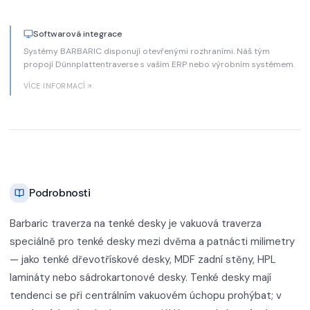
Softwarová integrace
Systémy BARBARIC disponují otevřenými rozhraními. Náš tým
propojí Dünnplattentraverse s vaším ERP nebo výrobním systémem.
VÍCE INFORMACÍ
Podrobnosti
Barbaric traverza na tenké desky je vakuová traverza
speciálně pro tenké desky mezi dvěma a patnácti milimetry
— jako tenké dřevotřískové desky, MDF zadní stěny, HPL
lamináty nebo sádrokartonové desky. Tenké desky mají
tendenci se při centrálním vakuovém úchopu prohýbat; v