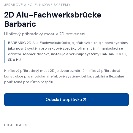
JEŘÁBOVÉ A KOLEJNICOVÉ SYSTÉMY
2D Alu-Fachwerksbrücke
Barbaric
Hliníkový příhradový most v 2D provedení
BARBARIC 2D Alu-Fachwerksbrücke je jeřábové a kolejnicové systémy
jako nosný systém pro vakuové zvedáky při manuální manipulaci se
dřevem. Asamer dodává, instaluje a servisuje systémy BARBARIC v CZ,
SK a HU.
Hliníkový příhradový most 2D je dvourozměrná hliníková příhradová
konstrukce pro modulární jeřábové systémy. Lehká, stabilní a flexibilně
použitelná pro různá rozpětí.
Odeslat poptávku
HIGHLIGHTS