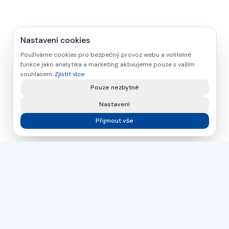
Nastavení cookies
Používáme cookies pro bezpečný provoz webu a volitelné
funkce jako analytika a marketing aktivujeme pouze s vaším
souhlasem.
Zjistit více
Pouze nezbytné
Nastavení
Přijmout vše
asamer technologie
GMBH
Již více než 30 let váš partner pro průmyslová řešení ve
zpracování dřeva, plastů a kovů.
Česká republika
Slovensko
Maďarsko