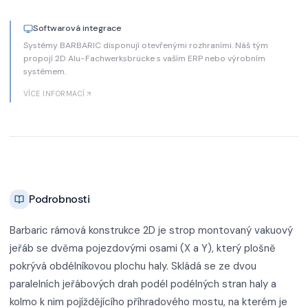
Softwarová integrace
Systémy BARBARIC disponují otevřenými rozhraními. Náš tým
propojí 2D Alu-Fachwerksbrücke s vaším ERP nebo výrobním
systémem.
VÍCE INFORMACÍ
Podrobnosti
Barbaric rámová konstrukce 2D je strop montovaný vakuový
jeřáb se dvěma pojezdovými osami (X a Y), který plošně
pokrývá obdélníkovou plochu haly. Skládá se ze dvou
paralelních jeřábových drah podél podélných stran haly a
kolmo k nim pojíždějícího příhradového mostu, na kterém je