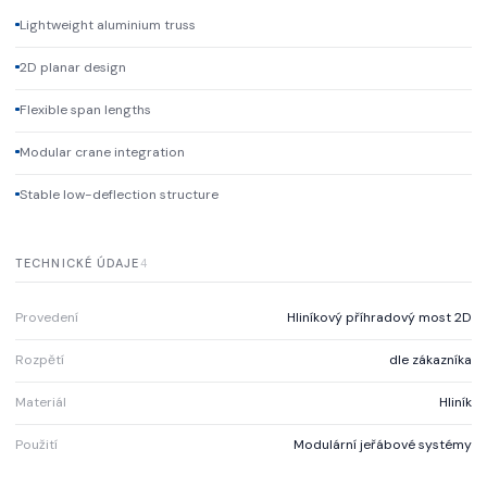
Lightweight aluminium truss
2D planar design
Flexible span lengths
Modular crane integration
Stable low-deflection structure
TECHNICKÉ ÚDAJE
4
Provedení
Hliníkový příhradový most 2D
Rozpětí
dle zákazníka
Materiál
Hliník
Použití
Modulární jeřábové systémy